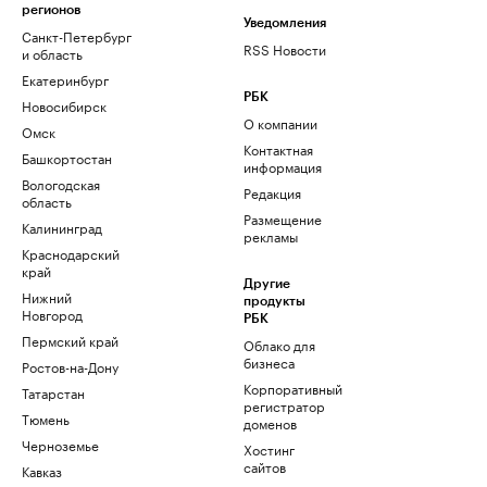
регионов
Уведомления
Санкт-Петербург
RSS Новости
и область
Екатеринбург
РБК
Новосибирск
О компании
Омск
Контактная
Башкортостан
информация
Вологодская
Редакция
область
Размещение
Калининград
рекламы
Краснодарский
край
Другие
Нижний
продукты
Новгород
РБК
Пермский край
Облако для
бизнеса
Ростов-на-Дону
Корпоративный
Татарстан
регистратор
Тюмень
доменов
Черноземье
Хостинг
сайтов
Кавказ