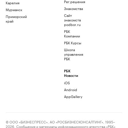
Рег.решения
Карелия
Знакомства
Мурманск
Сайт
Приморский
знакомств
край
podbor.ru
РБК
Компании
РБК Курсы
Школа
управления
РБК
РБК
Новости
iOS
Android
AppGallery
© ООО «БИЗНЕСПРЕСС», АО «РОСБИЗНЕСКОНСАЛТИНГ», 1995–
2026. Сообщения и материалы информационного агентства «РБК»