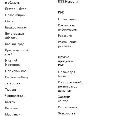
RSS Новости
и область
Екатеринбург
РБК
Новосибирск
О компании
Омск
Контактная
Башкортостан
информация
Вологодская
Редакция
область
Размещение
Калининград
рекламы
Краснодарский
край
Другие
Нижний
продукты
Новгород
РБК
Пермский край
Облако для
бизнеса
Ростов-на-Дону
Корпоративный
Татарстан
регистратор
Тюмень
доменов
Черноземье
Хостинг
сайтов
Кавказ
Рег.решения
Карелия
Знакомства
Мурманск