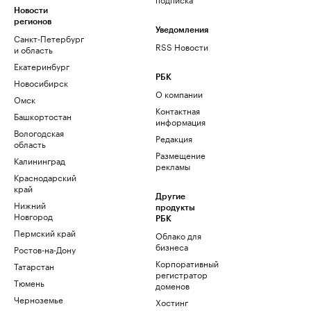
Новости
регионов
Уведомления
Санкт-Петербург
RSS Новости
и область
Екатеринбург
РБК
Новосибирск
О компании
Омск
Контактная
Башкортостан
информация
Вологодская
Редакция
область
Размещение
Калининград
рекламы
Краснодарский
край
Другие
Нижний
продукты
Новгород
РБК
Пермский край
Облако для
бизнеса
Ростов-на-Дону
Корпоративный
Татарстан
регистратор
Тюмень
доменов
Черноземье
Хостинг