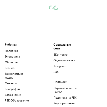
Рубрики
Социальные
сети
Политика
ВКонтакте
Экономика
Одноклассники
Общество
Telegram
Бизнес
Дзен
Технологии и
медиа
Финансы
Подписки
Скрыть баннеры
Биографии
на РБК
База знаний
Подписка на РБК
РБК Образование
Корпоративная
подписка