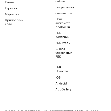
сайтов
Кавказ
Рег.решения
Карелия
Знакомства
Мурманск
Сайт
Приморский
знакомств
край
podbor.ru
РБК
Компании
РБК Курсы
Школа
управления
РБК
РБК
Новости
iOS
Android
AppGallery
© ООО «БИЗНЕСПРЕСС», АО «РОСБИЗНЕСКОНСАЛТИНГ», 1995–