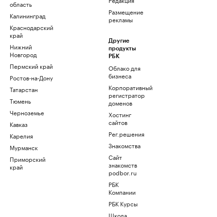
область
Размещение
Калининград
рекламы
Краснодарский
край
Другие
Нижний
продукты
Новгород
РБК
Пермский край
Облако для
бизнеса
Ростов-на-Дону
Корпоративный
Татарстан
регистратор
Тюмень
доменов
Черноземье
Хостинг
сайтов
Кавказ
Рег.решения
Карелия
Знакомства
Мурманск
Сайт
Приморский
знакомств
край
podbor.ru
РБК
Компании
РБК Курсы
Школа