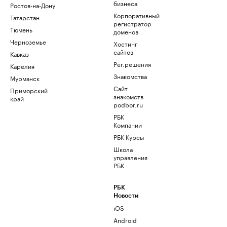
бизнеса
Ростов-на-Дону
Корпоративный
Татарстан
регистратор
Тюмень
доменов
Черноземье
Хостинг
сайтов
Кавказ
Рег.решения
Карелия
Знакомства
Мурманск
Сайт
Приморский
знакомств
край
podbor.ru
РБК
Компании
РБК Курсы
Школа
управления
РБК
РБК
Новости
iOS
Android