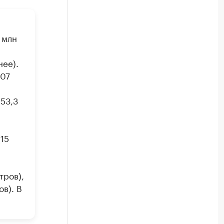
 млн
нее).
007
.
153,3
(15
тров),
в). В