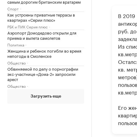
самым дорогим британским вратарем
Спорт
Как устроены приватные террасы в
В 2019
квартирах «Серии плюс»
антикор
РБК и ПИК Серия плюс
руб. до
Аэропорт Домодедово открыли для
задекла
приема и вылета самолетов
Политика
Из спи
Женщина и ребенок погибли во время
кв.метр
непогоды в Смоленске
Остался
Общество
кв. мет
Обвиняемой по делу о порнографии
экс-участнице «Дома-2» запросили
метров)
арест
пользов
Общество
кв.метр
Загрузить еще
Его жен
квартир
пользо