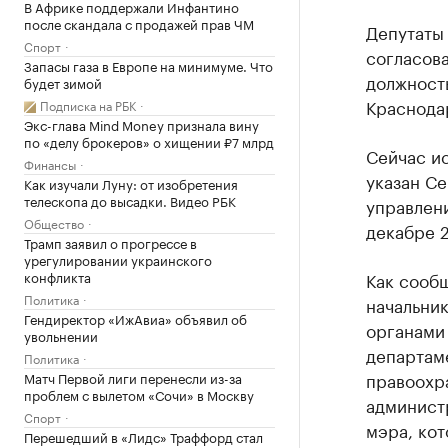
В Африке поддержали Инфантино
после скандала с продажей прав ЧМ
Депутаты
Спорт
согласов
Запасы газа в Европе на минимуме. Что
должност
будет зимой
Краснода
Подписка на РБК
Экс-глава Mind Money признала вину
по «делу брокеров» о хищении ₽7 млрд
Сейчас и
Финансы
указан Се
Как изучали Луну: от изобретения
телескопа до высадки. Видео РБК
управлен
Общество
декабре 2
Трамп заявил о прогрессе в
урегулировании украинского
конфликта
Как сообщ
Политика
начальни
Гендиректор «ИжАвиа» объявил об
органами 
увольнении
департам
Политика
правоохр
Матч Первой лиги перенесли из-за
проблем с вылетом «Сочи» в Москву
администр
Спорт
мэра, кот
Перешедший в «Лидс» Траффорд стал