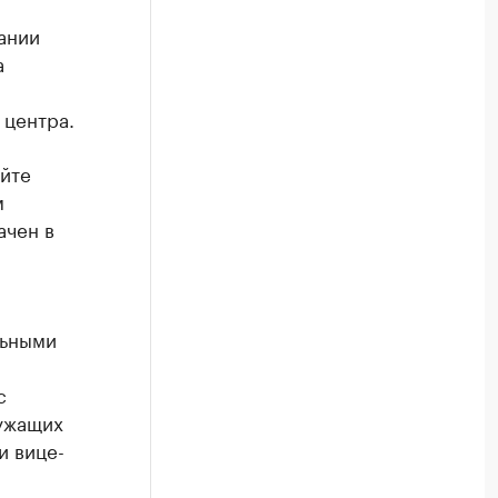
ании
а
 центра.
йте
м
ачен в
льными
с
лужащих
и вице-