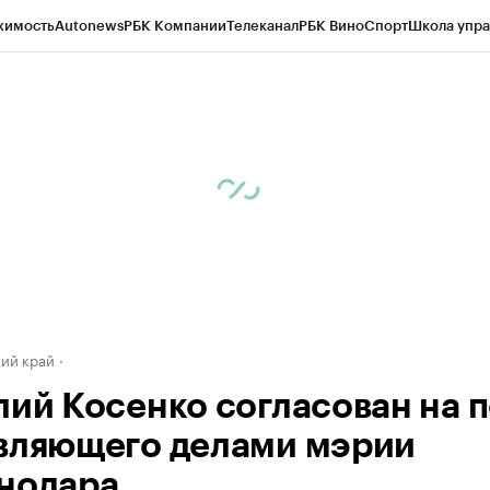
жимость
Autonews
РБК Компании
Телеканал
РБК Вино
Спорт
Школа упра
д
Стиль
Крипто
РБК Бизнес-среда
Дискуссионный клуб
Исследования
К
а контрагентов
Политика
Экономика
Бизнес
Технологии и медиа
Фина
ий край
лий Косенко согласован на 
вляющего делами мэрии
нодара