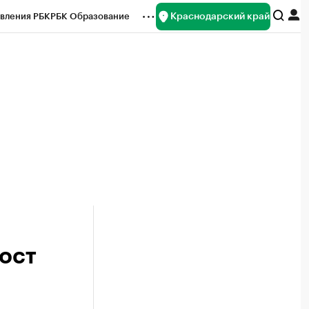
Краснодарский край
вления РБК
РБК Образование
редитные рейтинги
Франшизы
нсы
Рынок наличной валюты
пост