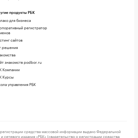
угие продукты РБК
лако для бизнеса
рпоративный регистратор
менов
стинг сайтов
г.решения
акомства
йт знакомств podbor.ru
К Компании
К Курсы
ола управления РБК
регистрации средства массовой информации выдано Федеральной
и сетевого издания «РБК» (свидетельство о регистрации средства