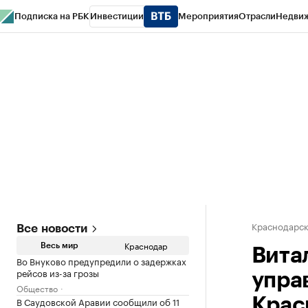
Подписка на РБК
Инвестиции
Мероприятия
Отрасли
Недви
РБК Курсы
РБК Life
Тренды
Визионеры
Национальные проекты
Горо
Газета
Спецпроекты СПб
Конференции СПб
Спецпроекты
Проверк
Краснодарск
Все новости
Краснодар
Весь мир
Вита
Во Внуково предупредили о задержках
рейсов из-за грозы
упра
Общество
В Саудовской Аравии сообщили об 11
Крас