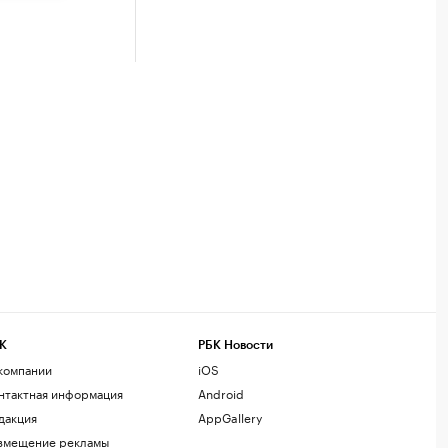
К
РБК Новости
компании
iOS
нтактная информация
Android
дакция
AppGallery
змещение рекламы