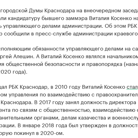
 городской Думы Краснодара на внеочередном засед
али кандидатуру бывшего заммэра Виталия Косенко н
ь управляющего делами администрации. Об этом РБК
р сообщили в пресс-службе администрации краевого
сполняющим обязанности управляющего делами на са
ргей Алешин. А Виталий Косенко являлся начальнико
ия общественной безопасности и правопорядка (назн
020 года).
ал РБК Краснодар, в 2010 году Виталий Косенко
стал
ком управления по взаимодействию с правоохраните
Краснодара. В 2017 году занял должность директора
ента по связям с общественностью, взаимодействию 
анительными органами, делам казачества и военнос
ации. В январе 2018 года был утвержден в должност
орую покинул в 2020-ом.