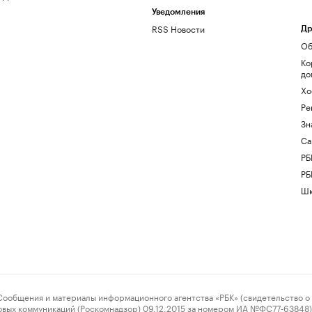
Уведомления
RSS Новости
Др
Об
Ко
до
Хо
Ре
Зн
Са
РБ
РБ
Шк
ения и материалы информационного агентства «РБК» (свидетельство о 
овых коммуникаций (Роскомнадзор) 09.12.2015 за номером ИА №ФС77-63848) 