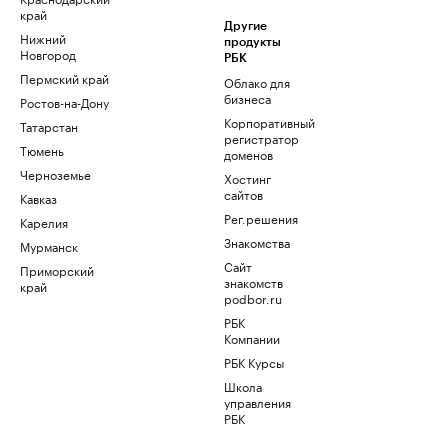
край
Другие
Нижний
продукты
Новгород
РБК
Пермский край
Облако для
бизнеса
Ростов-на-Дону
Корпоративный
Татарстан
регистратор
Тюмень
доменов
Черноземье
Хостинг
сайтов
Кавказ
Рег.решения
Карелия
Знакомства
Мурманск
Сайт
Приморский
знакомств
край
podbor.ru
РБК
Компании
РБК Курсы
Школа
управления
РБК