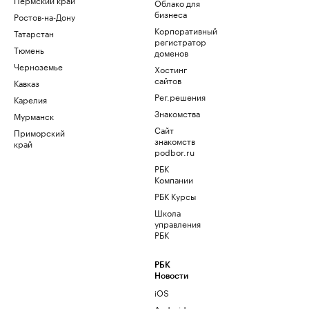
Облако для
бизнеса
Ростов-на-Дону
Корпоративный
Татарстан
регистратор
Тюмень
доменов
Черноземье
Хостинг
сайтов
Кавказ
Рег.решения
Карелия
Знакомства
Мурманск
Сайт
Приморский
знакомств
край
podbor.ru
РБК
Компании
РБК Курсы
Школа
управления
РБК
РБК
Новости
iOS
Android