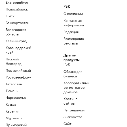
Екатеринбург
РБК
Новосибирск
О компании
Омск
Контактная
Башкортостан
информация
Вологодская
Редакция
область
Размещение
Калининград
рекламы
Краснодарский
край
Другие
Нижний
продукты
Новгород
РБК
Пермский край
Облако для
бизнеса
Ростов-на-Дону
Корпоративный
Татарстан
регистратор
Тюмень
доменов
Черноземье
Хостинг
сайтов
Кавказ
Рег.решения
Карелия
Знакомства
Мурманск
Сайт
Приморский