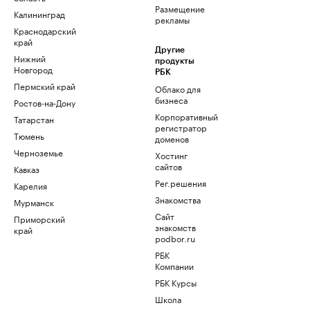
Размещение
Калининград
рекламы
Краснодарский
край
Другие
Нижний
продукты
Новгород
РБК
Пермский край
Облако для
бизнеса
Ростов-на-Дону
Корпоративный
Татарстан
регистратор
Тюмень
доменов
Черноземье
Хостинг
сайтов
Кавказ
Рег.решения
Карелия
Знакомства
Мурманск
Сайт
Приморский
знакомств
край
podbor.ru
РБК
Компании
РБК Курсы
Школа
управления