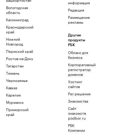
информация
Вологодская
Редакция
область
Размещение
Калининград
рекламы
Краснодарский
край
Другие
Нижний
продукты
Новгород
РБК
Пермский край
Облако для
бизнеса
Ростов-на-Дону
Корпоративный
Татарстан
регистратор
Тюмень
доменов
Черноземье
Хостинг
сайтов
Кавказ
Рег.решения
Карелия
Знакомства
Мурманск
Сайт
Приморский
знакомств
край
podbor.ru
РБК
Компании