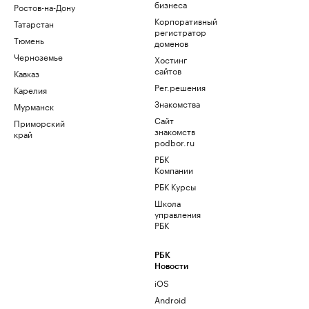
бизнеса
Ростов-на-Дону
Корпоративный
Татарстан
регистратор
Тюмень
доменов
Черноземье
Хостинг
сайтов
Кавказ
Рег.решения
Карелия
Знакомства
Мурманск
Сайт
Приморский
знакомств
край
podbor.ru
РБК
Компании
РБК Курсы
Школа
управления
РБК
РБК
Новости
iOS
Android