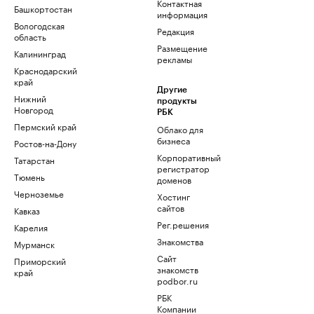
Контактная
Башкортостан
информация
Вологодская
Редакция
область
Размещение
Калининград
рекламы
Краснодарский
край
Другие
Нижний
продукты
Новгород
РБК
Пермский край
Облако для
бизнеса
Ростов-на-Дону
Корпоративный
Татарстан
регистратор
Тюмень
доменов
Черноземье
Хостинг
сайтов
Кавказ
Рег.решения
Карелия
Знакомства
Мурманск
Сайт
Приморский
знакомств
край
podbor.ru
РБК
Компании