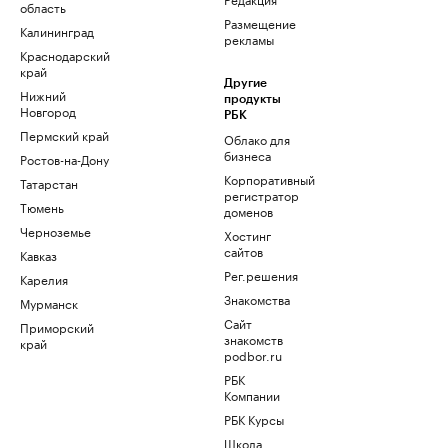
область
Размещение
Калининград
рекламы
Краснодарский
край
Другие
Нижний
продукты
Новгород
РБК
Пермский край
Облако для
бизнеса
Ростов-на-Дону
Корпоративный
Татарстан
регистратор
Тюмень
доменов
Черноземье
Хостинг
сайтов
Кавказ
Рег.решения
Карелия
Знакомства
Мурманск
Сайт
Приморский
знакомств
край
podbor.ru
РБК
Компании
РБК Курсы
Школа