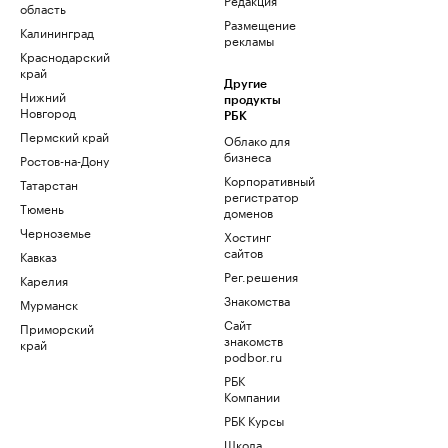
область
Размещение
Калининград
рекламы
Краснодарский
край
Другие
Нижний
продукты
Новгород
РБК
Пермский край
Облако для
бизнеса
Ростов-на-Дону
Корпоративный
Татарстан
регистратор
Тюмень
доменов
Черноземье
Хостинг
сайтов
Кавказ
Рег.решения
Карелия
Знакомства
Мурманск
Сайт
Приморский
знакомств
край
podbor.ru
РБК
Компании
РБК Курсы
Школа