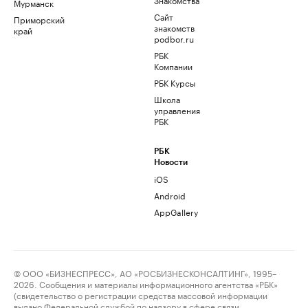
Мурманск
Сайт
Приморский
знакомств
край
podbor.ru
РБК
Компании
РБК Курсы
Школа
управления
РБК
РБК
Новости
iOS
Android
AppGallery
© ООО «БИЗНЕСПРЕСС», АО «РОСБИЗНЕСКОНСАЛТИНГ», 1995–
2026. Сообщения и материалы информационного агентства «РБК»
(свидетельство о регистрации средства массовой информации
выдано Федеральной службой по надзору в сфере связи,