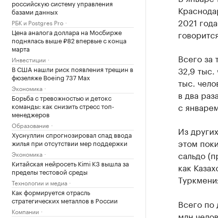
российскую систему управления
Краснода
базами данных
2021 года
РБК и Postgres Pro
Цена аналога доллара на Мосбирже
говорится
поднялась выше ₽82 впервые с конца
марта
Всего за 
Инвестиции
В США нашли риск появления трещин в
32,9 тыс.
фюзеляже Boeing 737 Max
тыс. чело
Экономика
в два раз
Борьба с тревожностью и детокс
с январем
команды: как снизить стресс топ-
менеджеров
Образование
Из других
Хуснуллин спрогнозировал спад ввода
этом поки
жилья при отсутствии мер поддержки
сальдо (п
Экономика
Китайская нейросеть Kimi K3 вышла за
как Казах
пределы тестовой среды
Туркмени
Технологии и медиа
Как формируется отрасль
стратегических металлов в России
Всего по 
Компании
млн челов