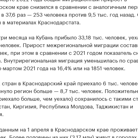
рском крае снизился в сравнении с аналогичным пе
 в 37,6 раз — 253 человека против 9,5 тыс. год назад.
 в материалах Краснодарстата.
три месяца на Кубань прибыло 33,18 тыс. человек, уе
 человек. Прирост межрегиональной миграции состав
век, при этом в сравнении с 2021 годом показатель с
а. Внутрирегиональная миграция уменьшилась по ср
-мартом 2021 года на 16,4% или на 1851 человек.
 стран в Краснодарский край приехало 6 тыс. челове
нуло регион больше — 8,7 тыс. человек. Положитель
риехало больше, чем уехало) сохранилось с такими с
стан, Киргизия, Республика Молдова, Таджикистан и
я.
данным на 1 апреля в Краснодарском крае проживает
ек. Более половины из них (3,17 млн) живут в городах.