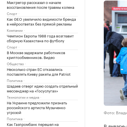
Макгрегор рассказал о начале
восстановления после травмы колена
Спорт
Как GEO увеличило видимости бренда
в нейроответах без прямой рекламы
Компании
Чемпион Европы 1988 года возглавит
сборную Казахстана по футболу
Спорт
В Москве задержали работников
криптообменников. Видео
Общество
Несколько стран ЕС отказались
поставлять Киеву ракеты для Patriot
Политика
Шадаев отверг идею создать отдельный
мессенджер на «Госуслугах»
Технологии и медиа
На Украине предложили признать
российского артиста Музыченко
угрозой
Фото: Влад
Политика
Как Газпромбанк перешел на
В январе