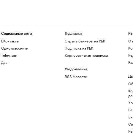
Социальные сети
Подписки
РБ
ВКонтакте
Скрыть баннеры на РБК
О 
Одноклассники
Подписка на РБК
Ко
Telegram
Корпоративная подписка
Ре
Дзен
Ра
Уведомления
RSS Новости
Др
Об
Ко
до
Хо
Ре
Зн
Са
РБ