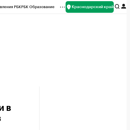
Краснодарский край
вления РБК
РБК Образование
редитные рейтинги
Франшизы
нсы
Рынок наличной валюты
и в
з