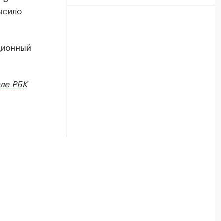
ысило
ционный
ле РБК