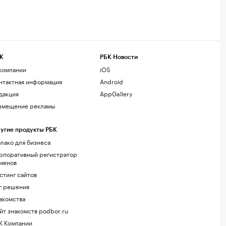
К
РБК Новости
компании
iOS
нтактная информация
Android
дакция
AppGallery
змещение рекламы
угие продукты РБК
лако для бизнеса
рпоративный регистратор
менов
стинг сайтов
г.решения
акомства
йт знакомств podbor.ru
К Компании