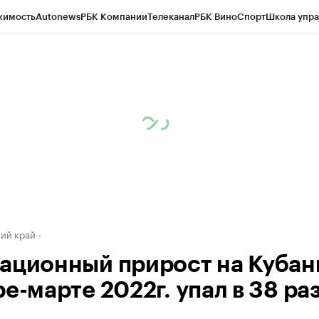
жимость
Autonews
РБК Компании
Телеканал
РБК Вино
Спорт
Школа упра
д
Стиль
Крипто
РБК Бизнес-среда
Дискуссионный клуб
Исследования
К
а контрагентов
Политика
Экономика
Бизнес
Технологии и медиа
Фина
ий край
ационный прирост на Кубан
е-марте 2022г. упал в 38 ра