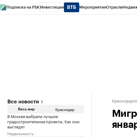
Подписка на РБК
Инвестиции
Мероприятия
Отрасли
Недви
РБК Курсы
РБК Life
Тренды
Визионеры
Национальные проекты
Горо
Газета
Спецпроекты СПб
Конференции СПб
Спецпроекты
Проверк
Краснодарск
Все новости
Краснодар
Весь мир
Мигр
В Москве выбрали лучшие
градостроительные проекты. Как они
январ
выглядят
Недвижимость