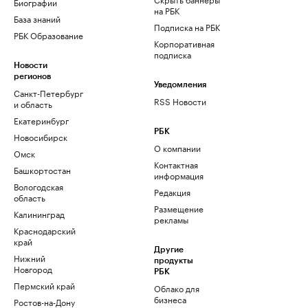
Биографии
на РБК
База знаний
Подписка на РБК
РБК Образование
Корпоративная
подписка
Новости
регионов
Уведомления
Санкт-Петербург
RSS Новости
и область
Екатеринбург
РБК
Новосибирск
О компании
Омск
Контактная
Башкортостан
информация
Вологодская
Редакция
область
Размещение
Калининград
рекламы
Краснодарский
край
Другие
Нижний
продукты
Новгород
РБК
Пермский край
Облако для
бизнеса
Ростов-на-Дону