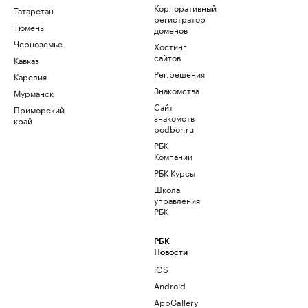
Корпоративный
Татарстан
регистратор
Тюмень
доменов
Черноземье
Хостинг
сайтов
Кавказ
Рег.решения
Карелия
Знакомства
Мурманск
Сайт
Приморский
знакомств
край
podbor.ru
РБК
Компании
РБК Курсы
Школа
управления
РБК
РБК
Новости
iOS
Android
AppGallery