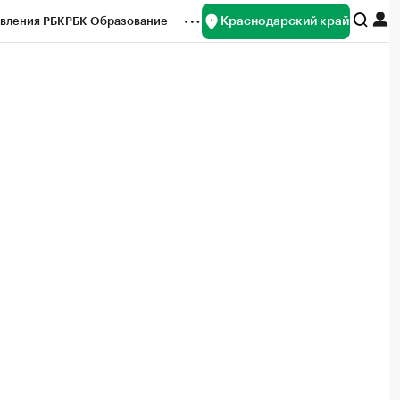
Краснодарский край
вления РБК
РБК Образование
редитные рейтинги
Франшизы
нсы
Рынок наличной валюты