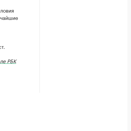
словия
тчайшие
т.
ле РБК