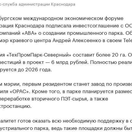
с-служба администрации Краснодара
бургском международном экономическом форуме
рация Краснодара подписала инвестсоглашение с О
компаний «АВА» о создании промышленного парка. Об
мэр краевого центра Андрей Алексеенко в своем Tel
ия «ТехПромПарк-Северный» составит более 20 га. 
естиций в проект — 6 млрд рублей. Полностью реали
руется до 2026 года.
м мэрии, первым резидентом станет завод по произв
ля «OPAC». Кроме того, в парке планируется размес
переработке вторичного ПЭТ-сырья, а также
ктростанцию.
алитет готов оказать всю необходимую поддержку в 
устриального парка, ведь такие площадки должны бы