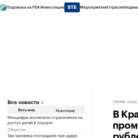
Подписка на РБК
Инвестиции
Мероприятия
Отрасли
Недви
РБК Курсы
РБК Life
Тренды
Визионеры
Национальные проекты
Горо
Газета
Спецпроекты СПб
Конференции СПб
Спецпроекты
Проверк
ПМЭФ: Сила
Все новости
Краснодар
Весь мир
В Кр
Минцифры исключило ограничения на
доступ детей в соцсети
пром
Общество
Три человека пострадали при ударе
рубл