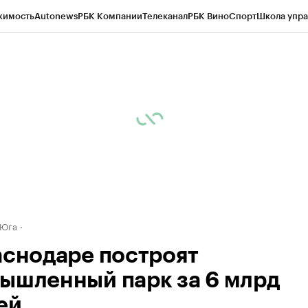
жимость
Autonews
РБК Компании
Телеканал
РБК Вино
Спорт
Школа упра
д
Стиль
Крипто
РБК Бизнес-среда
Дискуссионный клуб
Исследования
К
а контрагентов
Политика
Экономика
Бизнес
Технологии и медиа
Фина
 Юга
аснодаре построят
ышленный парк за 6 млрд
ей