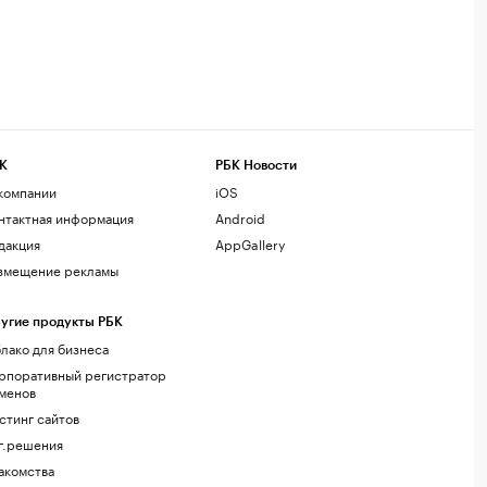
К
РБК Новости
компании
iOS
нтактная информация
Android
дакция
AppGallery
змещение рекламы
угие продукты РБК
лако для бизнеса
рпоративный регистратор
менов
стинг сайтов
г.решения
акомства