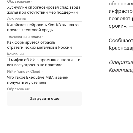
Образование
обеспече
Хуснуллин спрогнозировал спад ввода
инфрастр
жилья при отсутствии мер поддержки
позволят 
Экономика
Китайская нейросеть Kimi K3 вышла за
сроки», 
пределы тестовой среды
Технологии и медиа
Сообщаетс
Как формируется отрасль
Краснодар
стратегических металлов в России
Компании
11 мифов об ИИ в промышленности — и
Оператив
как все устроено на практике
Краснода
РБК и Yandex Cloud
Что такое Executive MBA и зачем
получать эту степень
Образование
Загрузить еще