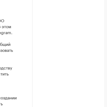
ОО
 этом
egram.
Общий
зовать
одству
тить
создании
ть