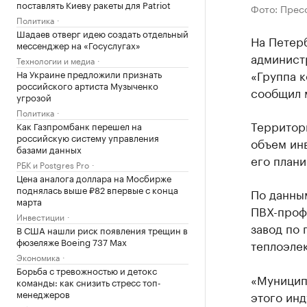
поставлять Киеву ракеты для Patriot
Фото: Прес
Политика
Шадаев отверг идею создать отдельный
На Петер
мессенджер на «Госуслугах»
админист
Технологии и медиа
«Группа 
На Украине предложили признать
российского артиста Музыченко
сообщил 
угрозой
Политика
Территор
Как Газпромбанк перешел на
российскую систему управления
объем инв
базами данных
его плани
РБК и Postgres Pro
Цена аналога доллара на Мосбирже
поднялась выше ₽82 впервые с конца
По данны
марта
ПBX-профи
Инвестиции
завод по 
В США нашли риск появления трещин в
фюзеляже Boeing 737 Max
теплоэле
Экономика
Борьба с тревожностью и детокс
«Муницип
команды: как снизить стресс топ-
менеджеров
этого инд