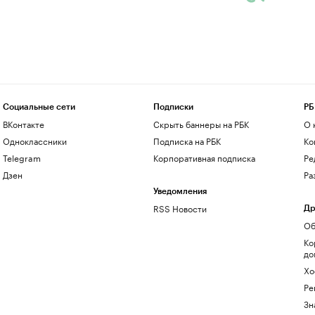
Социальные сети
Подписки
РБ
ВКонтакте
Скрыть баннеры на РБК
О 
Одноклассники
Подписка на РБК
Ко
Telegram
Корпоративная подписка
Ре
Дзен
Ра
Уведомления
RSS Новости
Др
Об
Ко
до
Хо
Ре
Зн