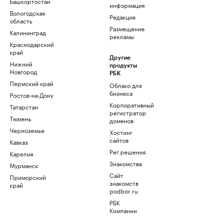
Башкортостан
информация
Вологодская
Редакция
область
Размещение
Калининград
рекламы
Краснодарский
край
Другие
Нижний
продукты
Новгород
РБК
Пермский край
Облако для
бизнеса
Ростов-на-Дону
Корпоративный
Татарстан
регистратор
Тюмень
доменов
Черноземье
Хостинг
сайтов
Кавказ
Рег.решения
Карелия
Знакомства
Мурманск
Сайт
Приморский
знакомств
край
podbor.ru
РБК
Компании