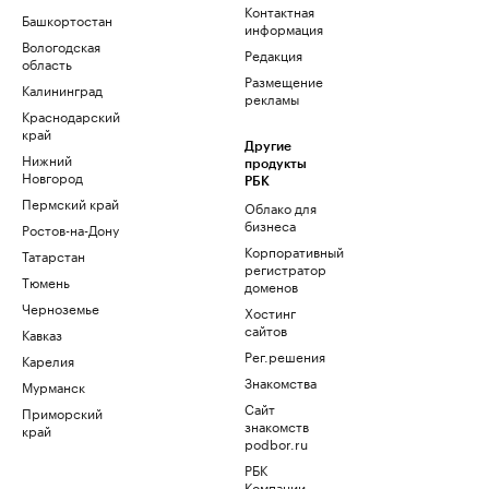
Контактная
Башкортостан
информация
Вологодская
Редакция
область
Размещение
Калининград
рекламы
Краснодарский
край
Другие
Нижний
продукты
Новгород
РБК
Пермский край
Облако для
бизнеса
Ростов-на-Дону
Корпоративный
Татарстан
регистратор
Тюмень
доменов
Черноземье
Хостинг
сайтов
Кавказ
Рег.решения
Карелия
Знакомства
Мурманск
Сайт
Приморский
знакомств
край
podbor.ru
РБК
Компании