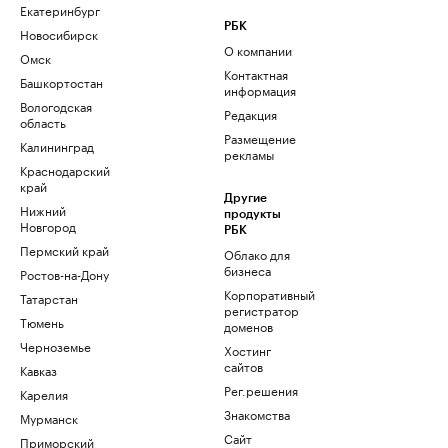
Екатеринбург
РБК
Новосибирск
О компании
Омск
Контактная
Башкортостан
информация
Вологодская
Редакция
область
Размещение
Калининград
рекламы
Краснодарский
край
Другие
Нижний
продукты
Новгород
РБК
Пермский край
Облако для
бизнеса
Ростов-на-Дону
Корпоративный
Татарстан
регистратор
Тюмень
доменов
Черноземье
Хостинг
сайтов
Кавказ
Рег.решения
Карелия
Знакомства
Мурманск
Сайт
Приморский