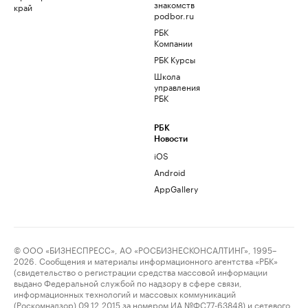
знакомств
край
podbor.ru
РБК
Компании
РБК Курсы
Школа
управления
РБК
РБК
Новости
iOS
Android
AppGallery
© ООО «БИЗНЕСПРЕСС», АО «РОСБИЗНЕСКОНСАЛТИНГ», 1995–
2026. Сообщения и материалы информационного агентства «РБК»
(свидетельство о регистрации средства массовой информации
выдано Федеральной службой по надзору в сфере связи,
информационных технологий и массовых коммуникаций
(Роскомнадзор) 09.12.2015 за номером ИА №ФС77-63848) и сетевого