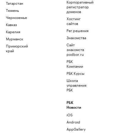
Корпоративный
Татарстан
регистратор
Тюмень
доменов
Черноземье
Хостинг
сайтов
Кавказ
Рег.решения
Карелия
Знакомства
Мурманск
Сайт
Приморский
знакомств
край
podbor.ru
РБК
Компании
РБК Курсы
Школа
управления
РБК
РБК
Новости
iOS
Android
AppGallery