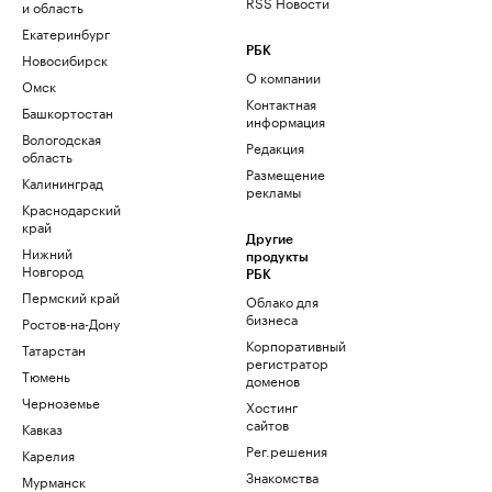
RSS Новости
и область
Екатеринбург
РБК
Новосибирск
О компании
Омск
Контактная
Башкортостан
информация
Вологодская
Редакция
область
Размещение
Калининград
рекламы
Краснодарский
край
Другие
Нижний
продукты
Новгород
РБК
Пермский край
Облако для
бизнеса
Ростов-на-Дону
Корпоративный
Татарстан
регистратор
Тюмень
доменов
Черноземье
Хостинг
сайтов
Кавказ
Рег.решения
Карелия
Знакомства
Мурманск