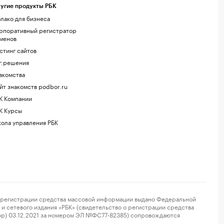
угие продукты РБК
лако для бизнеса
рпоративный регистратор
менов
стинг сайтов
г.решения
акомства
йт знакомств podbor.ru
К Компании
К Курсы
ола управления РБК
регистрации средства массовой информации выдано Федеральной
и сетевого издания «РБК» (свидетельство о регистрации средства
ор) 03.12.2021 за номером ЭЛ №ФС77-82385) сопровождаются