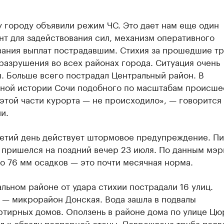
 городу объявили режим ЧС. Это дает нам еще один
т для задействования сил, механизм оперативного
ания выплат пострадавшим. Стихия за прошедшие тр
разрушения во всех районах города. Ситуация очень
. Больше всего пострадал Центральный район. В
ной истории Сочи подобного по масштабам происше
этой части курорта — не происходило», — говорится 
и.
ретий день действует штормовое предупреждение. Пи
пришелся на поздний вечер 23 июля. По данным мэри
о 76 мм осадков — это почти месячная норма.
льном районе от удара стихии пострадали 16 улиц.
 — микрорайон Донская. Вода зашла в подвалы
тирных домов. Оползень в районе дома по улице Цю
л к обвалу подпорной стены. Повреждена труба подв