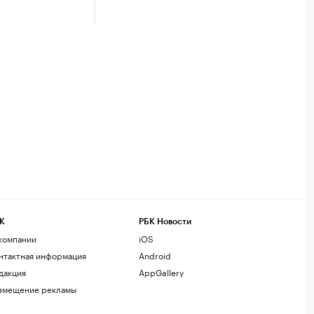
К
РБК Новости
компании
iOS
нтактная информация
Android
дакция
AppGallery
змещение рекламы