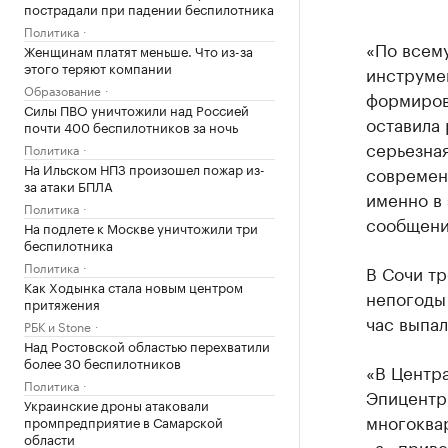
пострадали при падении беспилотника
Политика
«По всему
Женщинам платят меньше. Что из-за
этого теряют компании
инструмен
Образование
формиров
Силы ПВО уничтожили над Россией
оставила 
почти 400 беспилотников за ночь
серьезная
Политика
На Ильском НПЗ произошел пожар из-
современ
за атаки БПЛА
именно в 
Политика
сообщени
На подлете к Москве уничтожили три
беспилотника
Политика
В Сочи т
Как Ходынка стала новым центром
непогоды 
притяжения
час выпал
РБК и Stone
Над Ростовской областью перехватили
более 30 беспилотников
«В Центра
Политика
Эпицентр
Украинские дроны атаковали
многоквар
промпредприятие в Самарской
области
«а» приве