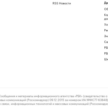
RSS Новости
Др
Об
Ко
до
Хо
Ре
Зн
Са
РБ
РБ
Шк
ения и материалы информационного агентства «РБК» (свидетельство о 
овых коммуникаций (Роскомнадзор) 09.12.2015 за номером ИА №ФС77-63848) 
 связи, информационных технологий и массовых коммуникаций (Роскомнадз