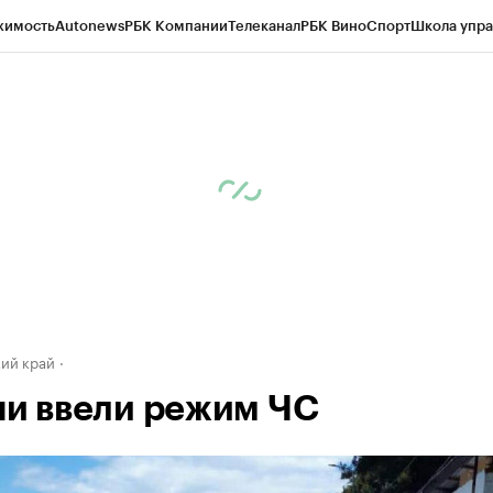
жимость
Autonews
РБК Компании
Телеканал
РБК Вино
Спорт
Школа упра
д
Стиль
Крипто
РБК Бизнес-среда
Дискуссионный клуб
Исследования
К
а контрагентов
Политика
Экономика
Бизнес
Технологии и медиа
Фина
ий край
чи ввели режим ЧС