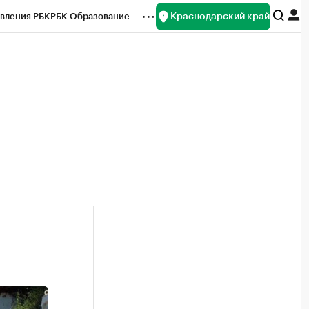
Краснодарский край
вления РБК
РБК Образование
редитные рейтинги
Франшизы
нсы
Рынок наличной валюты