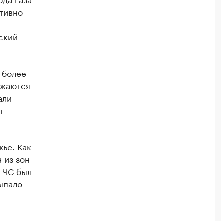
ативно
ский
 более
лжаются
али
т
ье. Как
 из зон
 ЧС был
выпало