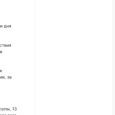
и дня
ствия
в
к
и, за
рупы, 13
ода газа