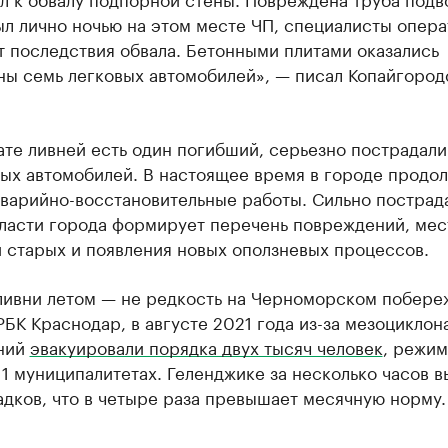
ыл лично ночью на этом месте ЧП, специалисты опер
 последствия обвала. Бетонными плитами оказались
ны семь легковых автомобилей», — писал Копайгород
ате ливней есть один погибший, серьезно пострадали
вых автомобилей. В настоящее время в городе продо
варийно-восстановительные работы. Сильно пострад
Власти города формирует перечень повреждений, мес
 старых и появления новых оползневых процессов.
ливни летом — не редкость на Черноморском побереж
БК Краснодар, в августе 2021 года из-за мезоциклона
ний
эвакуировали порядка двух тысяч человек
, режим
11 муниципалитетах. Геленджике за несколько часов 
дков, что в четыре раза превышает месячную норму.