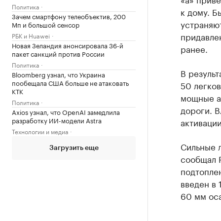
Политика
к дому. Б
Зачем смартфону телеобъектив, 200
устраняют
Мп и большой сенсор
придавле
РБК и Huawei
Новая Зеландия анонсировала 36-й
ранее.
пакет санкций против России
Политика
В результ
Bloomberg узнал, что Украина
пообещала США больше не атаковать
50 легко
КТК
мощные а
Политика
дороги. 
Axios узнал, что OpenAI замедлила
разработку ИИ-модели Astra
активации
Технологии и медиа
Сильные 
Загрузить еще
сообщал Р
подтопле
введен в 
60 мм оса