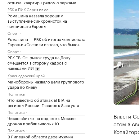
отдыха: квартиры рядом с парками
РБК и ПИК Серия плюс
Ромашина назвала хорошим
выступление синхронисток на
чемпионате Европы
Спорт
Ромашина — РБК об итогах чемпионата
Европы: «Слепили из того, что было»
Спорт
РБК ТВ Юг: рынок труда на Дону
смещается в сторону кадров с
навыками ИИ
Краснодарский край
Минобороны назвало цели группового
удара по Киеву
Политика
Что известно об атаках БПЛА на
регионы России. Главное к 8 августа
Политика
Власти С
Число сбитых на подлете к Москве
этом в св
дронов приблизилось к 10
Политика
Копайгор
В Липецкой области двое мужчин