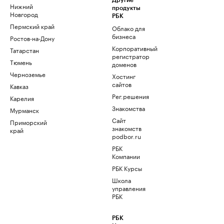
Другие
Нижний
продукты
Новгород
РБК
Пермский край
Облако для
бизнеса
Ростов-на-Дону
Корпоративный
Татарстан
регистратор
Тюмень
доменов
Черноземье
Хостинг
сайтов
Кавказ
Рег.решения
Карелия
Знакомства
Мурманск
Сайт
Приморский
знакомств
край
podbor.ru
РБК
Компании
РБК Курсы
Школа
управления
РБК
РБК