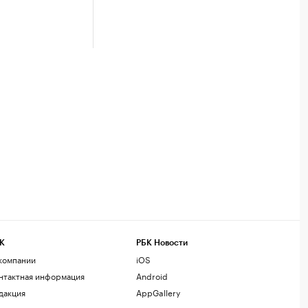
К
РБК Новости
компании
iOS
нтактная информация
Android
дакция
AppGallery