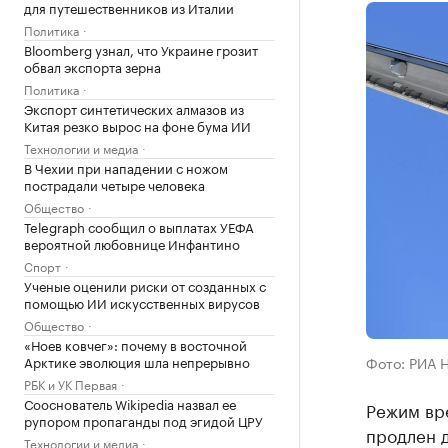
для путешественников из Италии
Политика
Bloomberg узнал, что Украине грозит
обвал экспорта зерна
Политика
Экспорт синтетических алмазов из
Китая резко вырос на фоне бума ИИ
Технологии и медиа
В Чехии при нападении с ножом
пострадали четыре человека
Общество
Telegraph сообщил о выплатах УЕФА
вероятной любовнице Инфантино
Спорт
Ученые оценили риски от созданных с
помощью ИИ искусственных вирусов
Общество
«Ноев ковчег»: почему в восточной
Арктике эволюция шла непрерывно
Фото: РИА 
РБК и УК Первая
Сооснователь Wikipedia назвал ее
Режим вр
рупором пропаганды под эгидой ЦРУ
продлен д
Технологии и медиа