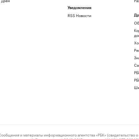
Дзен
Ра
Уведомления
RSS Новости
Др
Об
Ко
до
Хо
Ре
Зн
Са
РБ
РБ
Шк
ения и материалы информационного агентства «РБК» (свидетельство о 