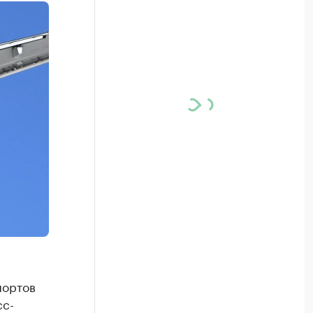
портов
сс-