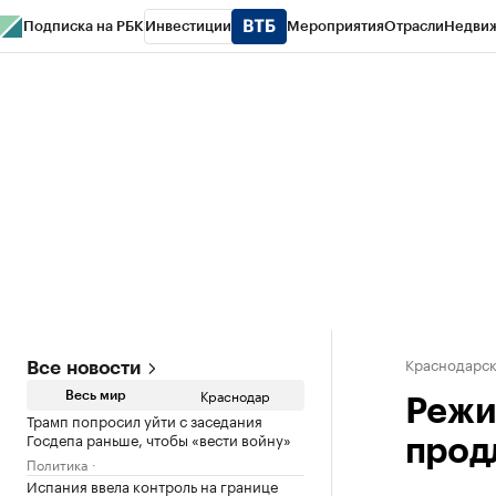
Подписка на РБК
Инвестиции
Мероприятия
Отрасли
Недви
РБК Курсы
РБК Life
Тренды
Визионеры
Национальные проекты
Горо
Газета
Спецпроекты СПб
Конференции СПб
Спецпроекты
Проверк
Краснодарск
Все новости
Краснодар
Весь мир
Режи
Трамп попросил уйти с заседания
Госдепа раньше, чтобы «вести войну»
продл
Политика
Испания ввела контроль на границе