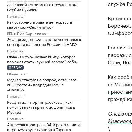
служба Р
Зеленский встретился с президентом
Сербии Вучичем
Политика
Временно 
Как устроены приватные террасы в
Воронеж, 
квартирах «Серии плюс»
Симфероп
РБК и ПИК Серия плюс
Экс-президент Финляндии усомнился в
сценарии нападения России на НАТО
Российск
Политика
пассажир
Глава «Эксмо» назвал книгу, которая
Сочи, Вол
поможет стать «лучшей версией себя»
РАДИО
Общество
Как сообщ
Мадьяр ответил на вопрос, останется
на Украи
ли «Росатом» подрядчиком на
«Пакш-2»
приостан
Политика
гражданс
Росфинмониторинг рассказал, как
помог выявить криптомошенников в
Москве
Оператив
Политика
Краснода
Андреева проиграла 34-й ракетке мира
\
в третьем круге турнира в Торонто