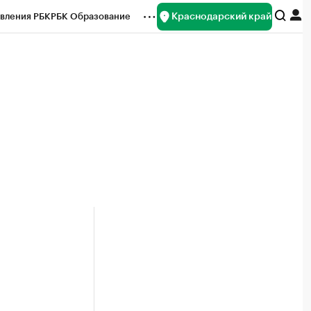
Краснодарский край
вления РБК
РБК Образование
редитные рейтинги
Франшизы
нсы
Рынок наличной валюты