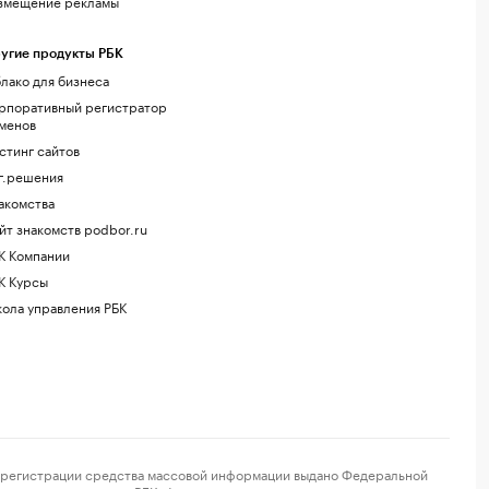
змещение рекламы
угие продукты РБК
лако для бизнеса
рпоративный регистратор
менов
стинг сайтов
г.решения
акомства
йт знакомств podbor.ru
К Компании
К Курсы
ола управления РБК
регистрации средства массовой информации выдано Федеральной