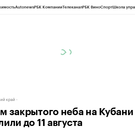
жимость
Autonews
РБК Компании
Телеканал
РБК Вино
Спорт
Школа упра
д
Стиль
Крипто
РБК Бизнес-среда
Дискуссионный клуб
Исследования
К
а контрагентов
Политика
Экономика
Бизнес
Технологии и медиа
Фина
ий край
м закрытого неба на Кубани
или до 11 августа