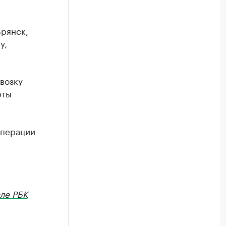
Брянск,
у,
возку
рты
операции
ле РБК