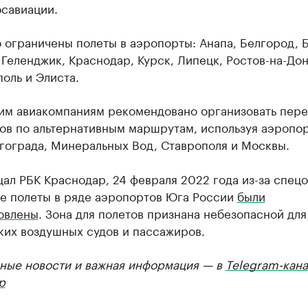
осавиации.
ограничены полеты в аэропорты: Анапа, Белгород, 
Геленджик, Краснодар, Курск, Липецк, Ростов-на-Дон
оль и Элиста.
им авиакомпаниям рекомендовано организовать пере
ов по альтернативным маршрутам, используя аэропо
гограда, Минеральных Вод, Ставрополя и Москвы.
ал РБК Краснодар, 24 февраля 2022 года из-за спец
не полеты в ряде аэропортов Юга России
были
овлены
. Зона для полетов признана небезопасной для
ких воздушных судов и пассажиров.
ные новости и важная информация — в
Telegram-кана
р