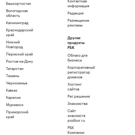
Контактная
Башкортостан
информация
Вологодская
Редакция
область
Размещение
Калининград
рекламы
Краснодарский
край
Другие
Нижний
продукты
Новгород
РБК
Пермский край
Облако для
бизнеса
Ростов-на-Дону
Корпоративный
Татарстан
регистратор
Тюмень
доменов
Черноземье
Хостинг
сайтов
Кавказ
Рег.решения
Карелия
Знакомства
Мурманск
Сайт
Приморский
знакомств
край
podbor.ru
РБК
Компании