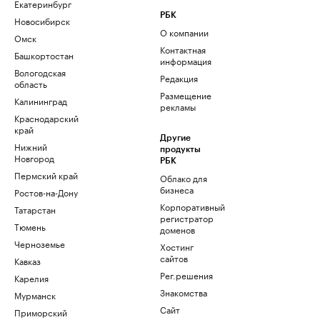
Екатеринбург
РБК
Новосибирск
О компании
Омск
Контактная
Башкортостан
информация
Вологодская
Редакция
область
Размещение
Калининград
рекламы
Краснодарский
край
Другие
Нижний
продукты
Новгород
РБК
Пермский край
Облако для
бизнеса
Ростов-на-Дону
Корпоративный
Татарстан
регистратор
Тюмень
доменов
Черноземье
Хостинг
сайтов
Кавказ
Рег.решения
Карелия
Знакомства
Мурманск
Сайт
Приморский