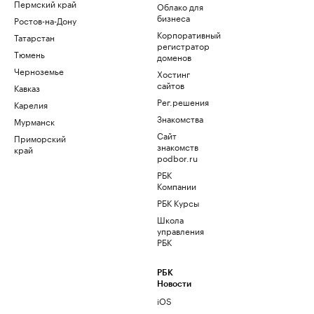
Пермский край
Облако для
бизнеса
Ростов-на-Дону
Корпоративный
Татарстан
регистратор
Тюмень
доменов
Черноземье
Хостинг
сайтов
Кавказ
Рег.решения
Карелия
Знакомства
Мурманск
Сайт
Приморский
знакомств
край
podbor.ru
РБК
Компании
РБК Курсы
Школа
управления
РБК
РБК
Новости
iOS