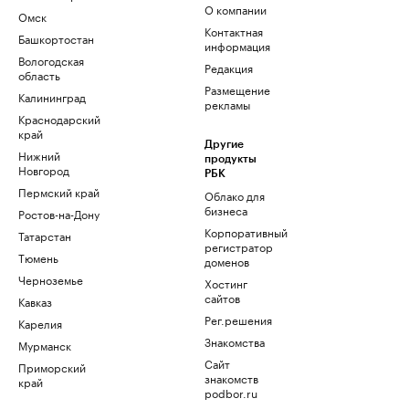
О компании
Омск
Контактная
Башкортостан
информация
Вологодская
Редакция
область
Размещение
Калининград
рекламы
Краснодарский
край
Другие
Нижний
продукты
Новгород
РБК
Пермский край
Облако для
бизнеса
Ростов-на-Дону
Корпоративный
Татарстан
регистратор
Тюмень
доменов
Черноземье
Хостинг
сайтов
Кавказ
Рег.решения
Карелия
Знакомства
Мурманск
Сайт
Приморский
знакомств
край
podbor.ru