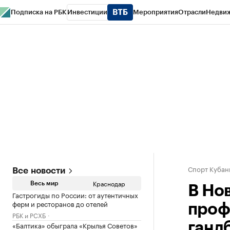
Подписка на РБК
Инвестиции
Мероприятия
Отрасли
Недви
РБК Курсы
РБК Life
Тренды
Визионеры
Национальные проекты
Горо
Газета
Спецпроекты СПб
Конференции СПб
Спецпроекты
Проверк
Спорт Кубан
Все новости
Краснодар
Весь мир
В Но
Гастрогиды по России: от аутентичных
ферм и ресторанов до отелей
проф
РБК и РСХБ
«Балтика» обыграла «Крылья Советов»
ганд