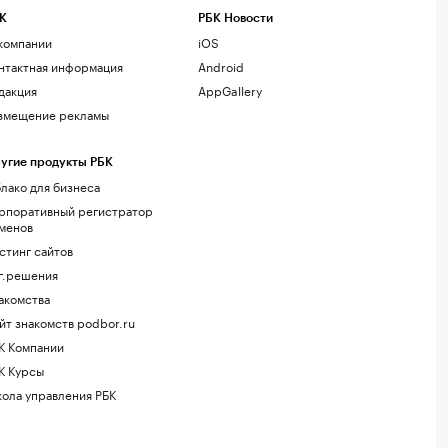
К
РБК Новости
компании
iOS
нтактная информация
Android
дакция
AppGallery
змещение рекламы
угие продукты РБК
лако для бизнеса
рпоративный регистратор
менов
стинг сайтов
г.решения
акомства
йт знакомств podbor.ru
К Компании
К Курсы
ола управления РБК