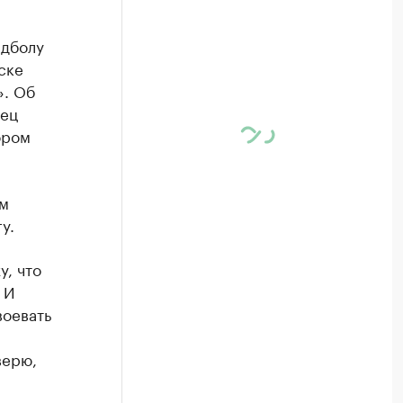
ндболу
ске
». Об
лец
ором
ом
у.
у, что
 И
воевать
верю,