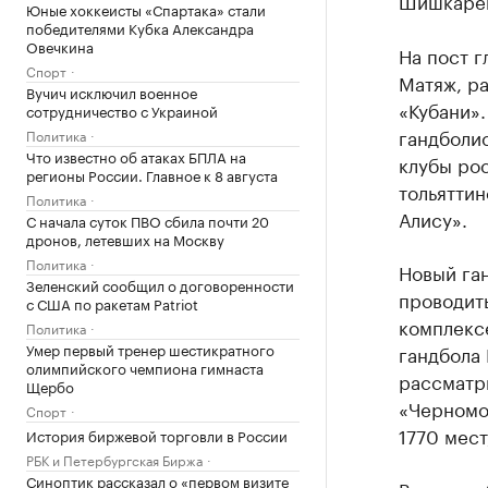
Шишкарев
Юные хоккеисты «Спартака» стали
победителями Кубка Александра
Овечкина
На пост 
Спорт
Матяж, р
Вучич исключил военное
«Кубани».
сотрудничество с Украиной
гандболис
Политика
Что известно об атаках БПЛА на
клубы ро
регионы России. Главное к 8 августа
тольяттин
Политика
Алису».
С начала суток ПВО сбила почти 20
дронов, летевших на Москву
Политика
Новый ган
Зеленский сообщил о договоренности
проводит
с США по ракетам Patriot
комплекс
Политика
Умер первый тренер шестикратного
гандбола 
олимпийского чемпиона гимнаста
рассматр
Щербо
«Черномо
Спорт
1770 мест
История биржевой торговли в России
РБК и Петербургская Биржа
Синоптик рассказал о «первом визите