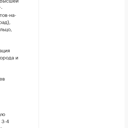
 Высшей
-
тов-на-
рад),
льцо,
ация
орода и
ев
ую
 3-4
е