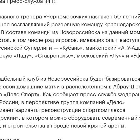
а пресс-служба ФГР.
главного тренера «Черноморочки» назначен 50-летни
анее возглавлявший резервную команду краснодарск
 В составе команды из Новороссийска на данный мом
ток, в том числе ряд игроков, имеющих опыт выступл
ссийской Суперлиги — «Кубань», майкопский «АГУ-Ад
скую «Ладу», «Ставрополье», московский «Луч» и «Уф
дбольный клуб из Новороссийска будет базироваться
ь свои домашние матчи в расположенном в Абрау-Дю
е «Дело Спорт». Как сообщает пресс-служба Федера
России, в перспективе группа компаний «Дело»
ивает варианты реконструкции спорткомплекса
рский», в котором можно оборудовать современный з
, и строительства в городе новой крытой арены.