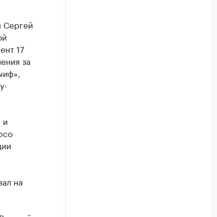
й Сергей
ой
ент 17
ения за
ыиф»,
у-
 и
рсо
ции
ал на