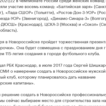
-2021/22 в чемпионате России среди женских команд
яли участие восемь команд: «Балтийская заря» (Санкт
), «Лада-СШОР» (Тольятти), «Ростов-Дон-3-УОР» (Рос
везда-УОР» (Звенигород), «Динамо-Синара-3» (Волгог
-ДЮСШ» (Краснодар), ЦСКА-3 (Москва) и «Сокол» (Се
область).
бря в Новороссийске пройдет торжественная презент
рочки». Она будет совмещена с празднованием дня г
м 115-летия создания в городе футбольного клуба.
щал РБК Краснодар, в июле 2017 года Сергей Шишкар
СМИ о намерении создать в Новороссийске мужской
ый клуб, которому планировалось дать название
рские капитаны».
л решение создать в Новороссийске профессиональн
мы сейчас выбираем место для строительства зала на
ловек. Будущий клуб будет называться «Черноморски