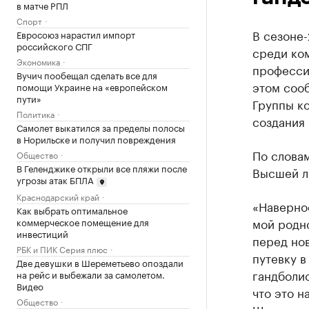
в матче РПЛ
Спорт
В сезоне-
Евросоюз нарастил импорт
российского СПГ
среди ко
Экономика
професси
Вучич пообещал сделать все для
этом соо
помощи Украине на «европейском
пути»
Группы к
Политика
создания
Самолет выкатился за пределы полосы
в Норильске и получил повреждения
По слова
Общество
В Геленджике открыли все пляжи после
Высшей ли
угрозы атак БПЛА
Краснодарский край
«Наверное
Как выбрать оптимальное
мой родн
коммерческое помещение для
инвестиций
перед нов
РБК и ПИК Серия плюс
путевку в
Две девушки в Шереметьево опоздали
гандболис
на рейс и выбежали за самолетом.
Видео
что это н
Общество