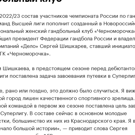
2022/23 состав участников чемпионата России по га
манд Высшей лиги пополнит созданный в Новороссий
ональный женский гандбольный клуб «Черноморочка
бщил президент Федерации гандбола России и владе
омпаний «Дело» Сергей Шишкарев, ставший инициат
 ГК «Черноморочка».
м Шишкаева, в предстоящем сезоне перед дебютант
ги поставлена задача завоевания путевки в Суперлиг
, рано или поздно, это должно было случиться. Я виж
ой город лишен качественного спортивного зрелища.
ой командой в первом же сезоне поставлена цель за
 Суперлигу. В составе сейчас в основном молодые
тки, большинство их них из Краснодарского края. Я 
ачало большой истории», — приводит слова Сергея