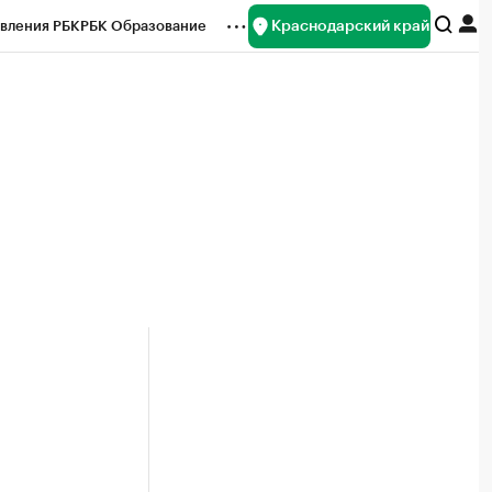
Краснодарский край
вления РБК
РБК Образование
редитные рейтинги
Франшизы
нсы
Рынок наличной валюты