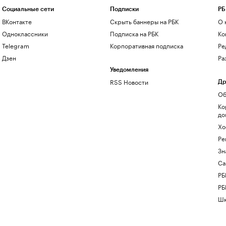
Социальные сети
Подписки
РБ
ВКонтакте
Скрыть баннеры на РБК
О 
Одноклассники
Подписка на РБК
Ко
Telegram
Корпоративная подписка
Ре
Дзен
Ра
Уведомления
RSS Новости
Др
Об
Ко
до
Хо
Ре
Зн
Са
РБ
РБ
Шк