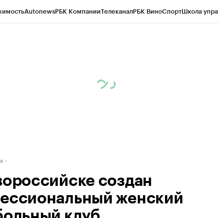
жимость
Autonews
РБК Компании
Телеканал
РБК Вино
Спорт
Школа упра
д
Стиль
Крипто
РБК Бизнес-среда
Дискуссионный клуб
Исследования
К
а контрагентов
Политика
Экономика
Бизнес
Технологии и медиа
Фина
и
вороссийске создан
ессиональный женский
больный клуб