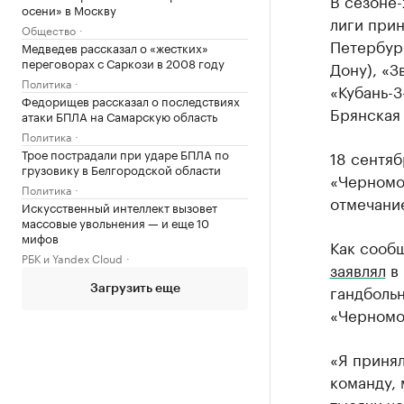
В сезоне
осени» в Москву
лиги прин
Общество
Петербург
Медведев рассказал о «жестких»
переговорах с Саркози в 2008 году
Дону), «З
Политика
«Кубань-3
Федорищев рассказал о последствиях
Брянская 
атаки БПЛА на Самарскую область
Политика
Трое пострадали при ударе БПЛА по
18 сентя
грузовику в Белгородской области
«Черномо
Политика
отмечание
Искусственный интеллект вызовет
массовые увольнения — и еще 10
мифов
Как сооб
РБК и Yandex Cloud
заявлял
в 
гандбольн
Загрузить еще
«Черномо
«Я приня
команду, 
тысячи че