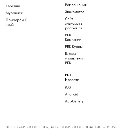
Рег.решения
Карелия
Знакомства
Мурманск
Сайт
Приморский
знакомств
край
podbor.ru
РБК
Компании
РБК Курсы
Школа
управления
РБК
РБК
Новости
iOS
Android
AppGallery
© ООО «БИЗНЕСПРЕСС», АО «РОСБИЗНЕСКОНСАЛТИНГ», 1995–