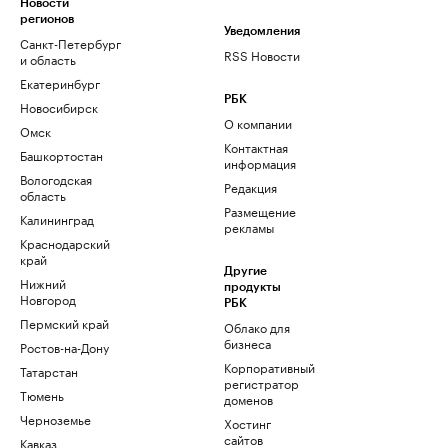
Новости
регионов
Уведомления
Санкт-Петербург
RSS Новости
и область
Екатеринбург
РБК
Новосибирск
О компании
Омск
Контактная
Башкортостан
информация
Вологодская
Редакция
область
Размещение
Калининград
рекламы
Краснодарский
край
Другие
Нижний
продукты
Новгород
РБК
Пермский край
Облако для
бизнеса
Ростов-на-Дону
Корпоративный
Татарстан
регистратор
Тюмень
доменов
Черноземье
Хостинг
сайтов
Кавказ