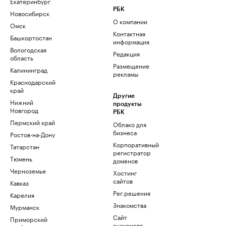
Екатеринбург
РБК
Новосибирск
О компании
Омск
Контактная
Башкортостан
информация
Вологодская
Редакция
область
Размещение
Калининград
рекламы
Краснодарский
край
Другие
Нижний
продукты
Новгород
РБК
Пермский край
Облако для
бизнеса
Ростов-на-Дону
Корпоративный
Татарстан
регистратор
Тюмень
доменов
Черноземье
Хостинг
сайтов
Кавказ
Рег.решения
Карелия
Знакомства
Мурманск
Сайт
Приморский
знакомств