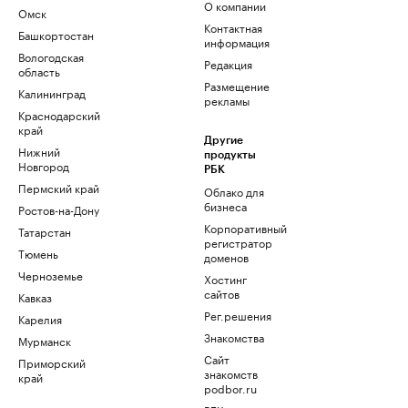
О компании
Омск
Контактная
Башкортостан
информация
Вологодская
Редакция
область
Размещение
Калининград
рекламы
Краснодарский
край
Другие
Нижний
продукты
Новгород
РБК
Пермский край
Облако для
бизнеса
Ростов-на-Дону
Корпоративный
Татарстан
регистратор
Тюмень
доменов
Черноземье
Хостинг
сайтов
Кавказ
Рег.решения
Карелия
Знакомства
Мурманск
Сайт
Приморский
знакомств
край
podbor.ru