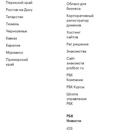
Пермский край
Облако для
бизнеса
Ростов-на-Дону
Корпоративный
Татарстан
регистратор
Тюмень
доменов
Черноземье
Хостинг
сайтов
Кавказ
Рег.решения
Карелия
Знакомства
Мурманск
Сайт
Приморский
знакомств
край
podbor.ru
РБК
Компании
РБК Курсы
Школа
управления
РБК
РБК
Новости
iOS