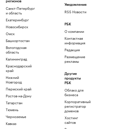
регионов
Уведомления
Санкт-Петербург
RSS Новости
и область
Екатеринбург
РБК
Новосибирск
О компании
Омск
Контактная
Башкортостан
информация
Вологодская
Редакция
область
Размещение
Калининград
рекламы
Краснодарский
край
Другие
Нижний
продукты
Новгород
РБК
Пермский край
Облако для
бизнеса
Ростов-на-Дону
Корпоративный
Татарстан
регистратор
Тюмень
доменов
Черноземье
Хостинг
сайтов
Кавказ
Рег.решения