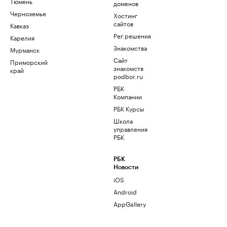
Тюмень
доменов
Черноземье
Хостинг
сайтов
Кавказ
Рег.решения
Карелия
Знакомства
Мурманск
Сайт
Приморский
знакомств
край
podbor.ru
РБК
Компании
РБК Курсы
Школа
управления
РБК
РБК
Новости
iOS
Android
AppGallery