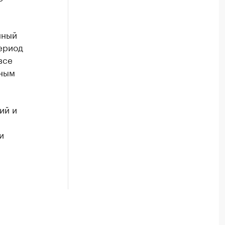
нный
ериод
все
нным
ий и
и