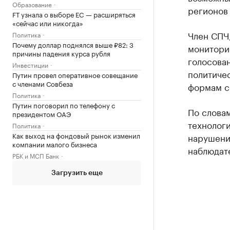
Образование
регионов
FT узнала о выборе ЕС — расширяться
«сейчас или никогда»
Член СПЧ
Политика
Почему доллар поднялся выше ₽82: 3
монитори
причины падения курса рубля
голосова
Инвестиции
политиче
Путин провел оперативное совещание
с членами Совбеза
формам с
Политика
Путин поговорил по телефону с
По слова
президентом ОАЭ
технолог
Политика
Как выход на фондовый рынок изменил
нарушени
компании малого бизнеса
наблюдат
РБК и МСП Банк
Загрузить еще