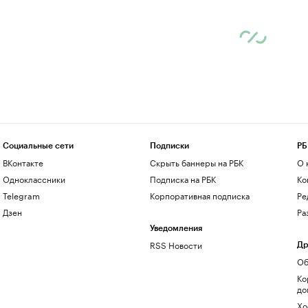
Социальные сети
Подписки
РБ
ВКонтакте
Скрыть баннеры на РБК
О 
Одноклассники
Подписка на РБК
Ко
Telegram
Корпоративная подписка
Ре
Дзен
Ра
Уведомления
RSS Новости
Др
Об
Ко
до
Хо