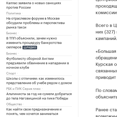
Каллас заявила о новых санкциях
проходящ
против России
комиссии
Политика
На отраслевом форуме в Москве
обсудили проблемы и перспективы
Всего в Ц
рынка такси
них (327)
Бизнес
кампаний
В ТПП объяснили, зачем нужно
изменить процедуру банкротства
селлеров
РАДИО
«Большая
Бизнес
обращений
Футболисту сборной Англии
предъявили обвинение в нападении в
Курская о
ночном клубе
связанны
Спорт
приводит 
Школы с отличием: как изменилось
представление об учебе рядом с домом
РБК и ПИК Серия плюс
По слова
Альпинисты за год не сумели добраться
объяснить
до тела Наговициной на пике Победы
Общество
Ранее ста
Как найти свое предназначение и
понять, чем хочется заниматься
возможны