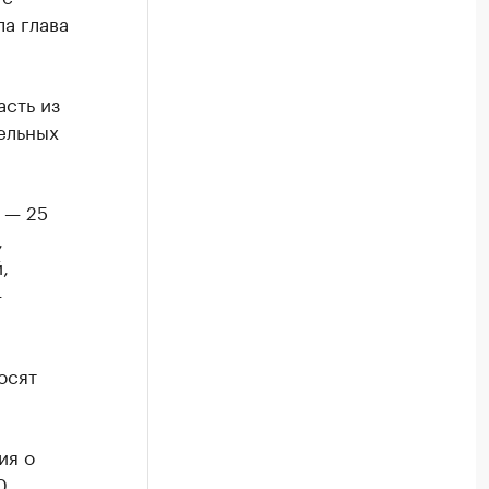
а глава
сть из
ельных
 — 25
,
,
—
осят
ия о
0