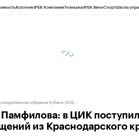
жимость
Autonews
РБК Компании
Телеканал
РБК Вино
Спорт
Школа упра
д
Стиль
Крипто
РБК Бизнес-среда
Дискуссионный клуб
Исследования
К
а контрагентов
Политика
Экономика
Бизнес
Технологии и медиа
Фина
конодательное собрание Кубани-2022
 Памфилова: в ЦИК поступил
щений из Краснодарского к