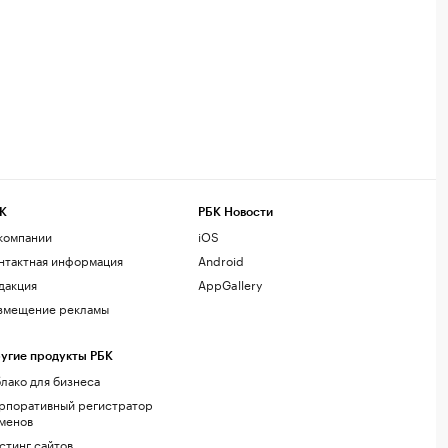
К
РБК Новости
компании
iOS
нтактная информация
Android
дакция
AppGallery
змещение рекламы
угие продукты РБК
лако для бизнеса
рпоративный регистратор
менов
стинг сайтов