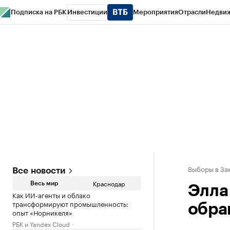
Подписка на РБК
Инвестиции
Мероприятия
Отрасли
Недви
РБК Курсы
РБК Life
Тренды
Визионеры
Национальные проекты
Горо
Газета
Спецпроекты СПб
Конференции СПб
Спецпроекты
Проверк
Выборы в За
Все новости
Краснодар
Весь мир
Элла
Как ИИ-агенты и облако
трансформируют промышленность:
обра
опыт «Норникеля»
РБК и Yandex Cloud