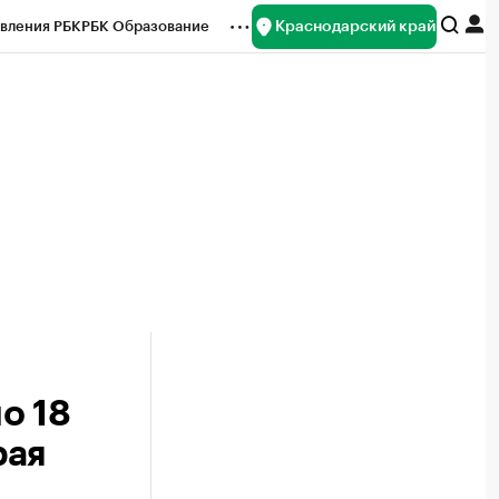
Краснодарский край
вления РБК
РБК Образование
редитные рейтинги
Франшизы
нсы
Рынок наличной валюты
о 18
рая