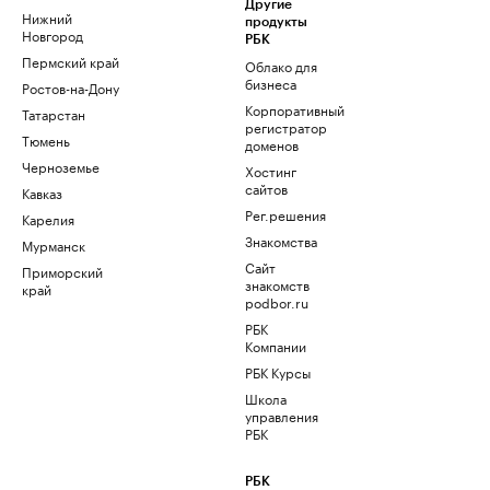
Другие
Нижний
продукты
Новгород
РБК
Пермский край
Облако для
бизнеса
Ростов-на-Дону
Корпоративный
Татарстан
регистратор
Тюмень
доменов
Черноземье
Хостинг
сайтов
Кавказ
Рег.решения
Карелия
Знакомства
Мурманск
Сайт
Приморский
знакомств
край
podbor.ru
РБК
Компании
РБК Курсы
Школа
управления
РБК
РБК