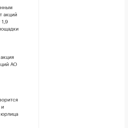
енным
т акций
 1,9
площадки
 акция
кций АО
ворится
 и
 юрлица