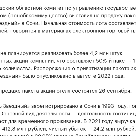
дский областной комитет по управлению государств
ом (Леноблкомимущество) выставил на продажу паке
ездный» в Сочи. Начальная стоимость лота составляет
ей, говорится в материалах электронной торговой 
не планируется реализовать более 4,2 млн штук
ных акций компании, что составляет 50%-й пакет + 1
 количества. Распоряжение о приватизации пакета а
ездный» было опубликовано в августе 2022 года.
продаже пакета акций отеля состоятся 26 сентября.
 Звездный» зарегистрировано в Сочи в 1993 году, го
Основной вид деятельности — деятельность гостиниц
ст для временного проживания. В 2021 году выручка
 412,8 млн рублей, чистый убыток — 24,2 млн рублей.
лем с долей в 99,95% указано Леноблкомимущество.