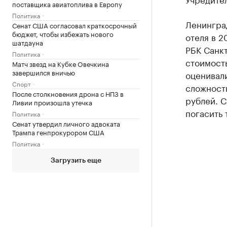
поставщика авиатоплива в Европу
Политика
Ленинград
Сенат США согласовал краткосрочный
бюджет, чтобы избежать нового
отеля в 2
шатдауна
РБК Санкт
Политика
стоимост
Матч звезд на Кубке Овечкина
завершился вничью
оценивали
Спорт
сложности
После столкновения дрона с НПЗ в
рублей. С
Ливии произошла утечка
погасить 
Политика
Сенат утвердил личного адвоката
Трампа генпрокурором США
Политика
Загрузить еще