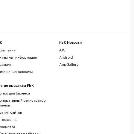
К
РБК Новости
компании
iOS
нтактная информация
Android
дакция
AppGallery
змещение рекламы
угие продукты РБК
лако для бизнеса
рпоративный регистратор
менов
стинг сайтов
г.решения
акомства
йт знакомств podbor.ru