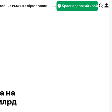
Краснодарский край
вления РБК
РБК Образование
редитные рейтинги
Франшизы
нсы
Рынок наличной валюты
а на
 млрд