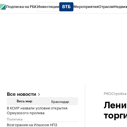
Подписка на РБК
Инвестиции
Мероприятия
Отрасли
Недви
РБК Курсы
РБК Life
Тренды
Визионеры
Национальные проекты
Горо
Газета
Спецпроекты СПб
Конференции СПб
Спецпроекты
Проверк
PROСтройка
Все новости
Краснодар
Весь мир
Лени
В КСИР назвали условие открытия
Ормузского пролива
торги
Политика
Возгорание на Ильском НПЗ