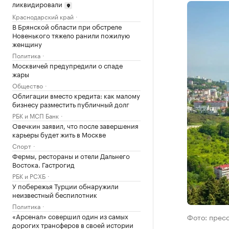
ликвидировали
Краснодарский край
В Брянской области при обстреле
Новенького тяжело ранили пожилую
женщину
Политика
Москвичей предупредили о спаде
жары
Общество
Облигации вместо кредита: как малому
бизнесу разместить публичный долг
РБК и МСП Банк
Овечкин заявил, что после завершения
карьеры будет жить в Москве
Спорт
Фермы, рестораны и отели Дальнего
Востока. Гастрогид
РБК и РСХБ
У побережья Турции обнаружили
неизвестный беспилотник
Политика
«Арсенал» совершил один из самых
Фото: прес
дорогих трансферов в своей истории