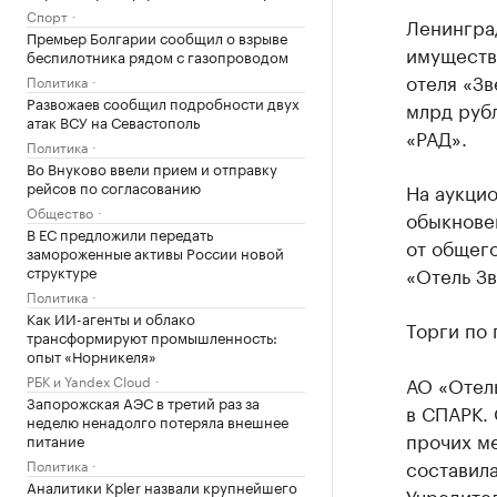
Спорт
Ленингра
Премьер Болгарии сообщил о взрыве
имуществ
беспилотника рядом с газопроводом
отеля «Зв
Политика
Развожаев сообщил подробности двух
млрд рубл
атак ВСУ на Севастополь
«РАД».
Политика
Во Внуково ввели прием и отправку
рейсов по согласованию
На аукцио
Общество
обыкновен
В ЕС предложили передать
от общего
замороженные активы России новой
структуре
«Отель Зв
Политика
Как ИИ-агенты и облако
Торги по 
трансформируют промышленность:
опыт «Норникеля»
РБК и Yandex Cloud
АО «Отель
Запорожская АЭС в третий раз за
в СПАРК. 
неделю ненадолго потеряла внешнее
прочих ме
питание
составила
Политика
Аналитики Kpler назвали крупнейшего
Учредите