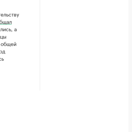
тельству
бщал
лись, а
ицы
в общей
рд
сь