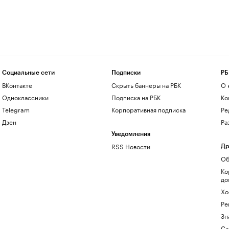
Социальные сети
Подписки
РБ
ВКонтакте
Скрыть баннеры на РБК
О 
Одноклассники
Подписка на РБК
Ко
Telegram
Корпоративная подписка
Ре
Дзен
Ра
Уведомления
RSS Новости
Др
Об
Ко
до
Хо
Ре
Зн
Са