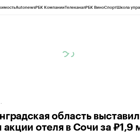
жимость
Autonews
РБК Компании
Телеканал
РБК Вино
Спорт
Школа упра
д
Стиль
Крипто
РБК Бизнес-среда
Дискуссионный клуб
Исследования
К
а контрагентов
Политика
Экономика
Бизнес
Технологии и медиа
Фина
нградская область выставил
 акции отеля в Сочи за ₽1,9