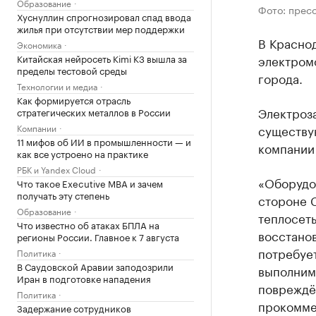
Образование
Фото: прес
Хуснуллин спрогнозировал спад ввода
жилья при отсутствии мер поддержки
В Краснод
Экономика
Китайская нейросеть Kimi K3 вышла за
электром
пределы тестовой среды
города.
Технологии и медиа
Как формируется отрасль
Электроза
стратегических металлов в России
Компании
существу
11 мифов об ИИ в промышленности — и
компании
как все устроено на практике
РБК и Yandex Cloud
«Оборудов
Что такое Executive MBA и зачем
получать эту степень
стороне 
Образование
теплосет
Что известно об атаках БПЛА на
восстано
регионы России. Главное к 7 августа
потребуе
Политика
В Саудовской Аравии заподозрили
выполним
Иран в подготовке нападения
повреждё
Политика
прокоммен
Задержание сотрудников