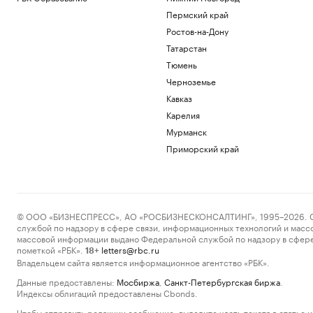
Пермский край
Ростов-на-Дону
Татарстан
Тюмень
Черноземье
Кавказ
Карелия
Мурманск
Приморский край
© ООО «БИЗНЕСПРЕСС», АО «РОСБИЗНЕСКОНСАЛТИНГ», 1995–2026. Сообщ
службой по надзору в сфере связи, информационных технологий и масс
массовой информации выдано Федеральной службой по надзору в сфере
пометкой «РБК».
letters@rbc.ru
18+
Владельцем сайта является информационное агентство «РБК».
Данные предоставлены:
Мосбиржа
,
Санкт-Петербургская биржа
.
Индексы облигаций предоставлены Cbonds.
Чтобы отправить редакции сообщение, выделите часть текста в статье и 