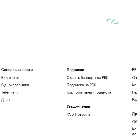
Социальные сети
Подписки
РБ
ВКонтакте
Скрыть баннеры на РБК
О 
Одноклассники
Подписка на РБК
Ко
Telegram
Корпоративная подписка
Ре
Дзен
Ра
Уведомления
RSS Новости
Др
Об
Ко
до