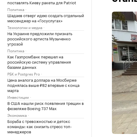
поставлять Киеву ракеты для Patriot
Политика
Шадаев отверг идею создать отдельный
мессенджер на «Госуслугах»
Технологии и медиа
На Украине предложили признать
российского артиста Музыченко
угрозой
Политика
Как Газпромбанк перешел на
российскую систему управления
базами данных
РБК и Postgres Pro
Цена аналога доллара на Мосбирже
поднялась выше ₽82 впервые с конца
марта
Инвестиции
В США нашли риск появления трещин в
фюзеляже Boeing 737 Max
Экономика
Борьба с тревожностью и детокс
команды: как снизить стресс топ-
менеджеров