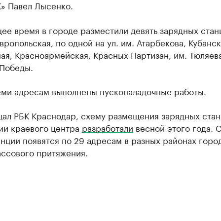
» Павел Лысенко.
ее время в городе разместили девять зарядных стан
авропольская, по одной на ул. им. Атарбекова, Кубанс
я, Красноармейская, Красных Партизан, им. Тюляева
 Победы.
еми адресам выполнены пусконаладочные работы.
щал РБК Краснодар, схему размещения зарядных стан
ии краевого центра
разработали
весной этого года. 
анции появятся по 29 адресам в разных районах город
ассового притяжения.