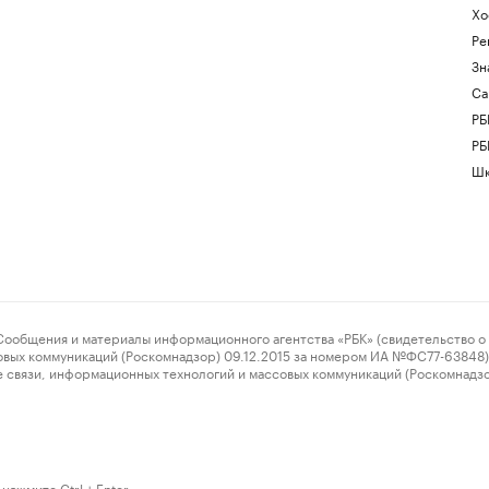
Хо
Ре
Зн
Са
РБ
РБ
Шк
ения и материалы информационного агентства «РБК» (свидетельство о 
овых коммуникаций (Роскомнадзор) 09.12.2015 за номером ИА №ФС77-63848) 
 связи, информационных технологий и массовых коммуникаций (Роскомнадз
нажмите Ctrl + Enter