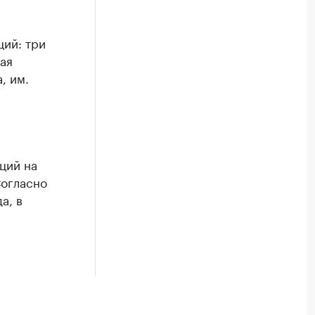
ций: три
кая
, им.
ций на
Согласно
а, в