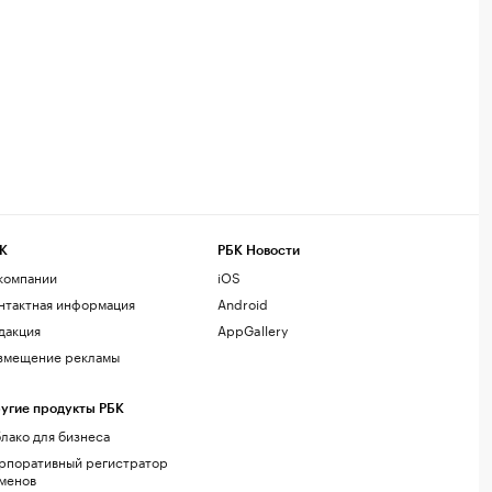
К
РБК Новости
компании
iOS
нтактная информация
Android
дакция
AppGallery
змещение рекламы
угие продукты РБК
лако для бизнеса
рпоративный регистратор
менов