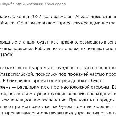
с-служба администрации Краснодара
аре до конца 2022 года размесят 24 зарядные станц
обилей. Об этом сообщает пресс-служба администра
рядные станции будут, как правило, размещать в зон
ющих парковок. Работы по установке выполняют спе
 НЭСК.
ать их на тротуаре мы вынуждены только по нечетно
Ставропольской, поскольку под проезжей частью про
ь. В ближайшее время геометрия дорожек будет
влена — расширим их с противоположной стороны. Е
тся, перенесём существующие зеленые насаждения 
 компенсационное озеленение. Приводить в порядок
нные при монтаже участки будем в сжатые сроки», —
тировал заместитель начальника управления развити