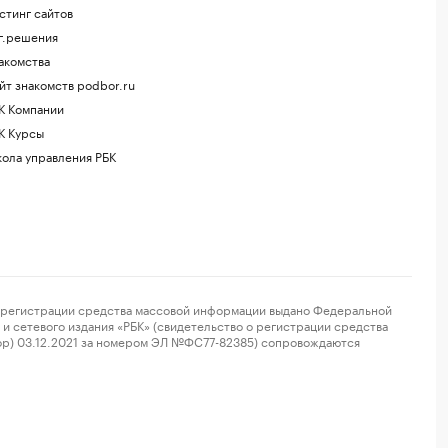
стинг сайтов
г.решения
акомства
йт знакомств podbor.ru
К Компании
К Курсы
ола управления РБК
регистрации средства массовой информации выдано Федеральной
и сетевого издания «РБК» (свидетельство о регистрации средства
ор) 03.12.2021 за номером ЭЛ №ФС77-82385) сопровождаются