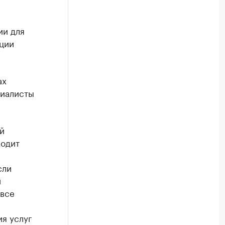
ии для
ции
ах
циалисты
й
ходит
сли
и
 все
я услуг