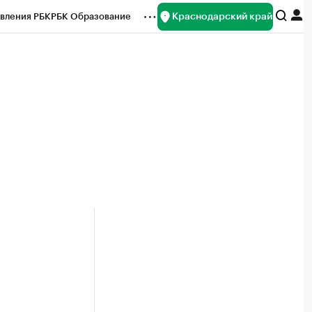
Краснодарский край
вления РБК
РБК Образование
редитные рейтинги
Франшизы
нсы
Рынок наличной валюты