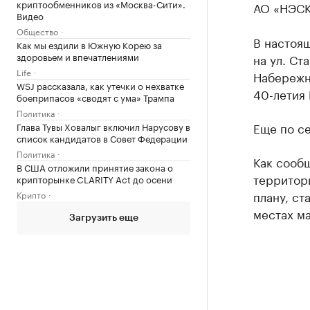
криптообменников из «Москва-Сити».
АО «НЭСК
Видео
Общество
В настоящ
Как мы ездили в Южную Корею за
здоровьем и впечатлениями
на ул. Ст
Life
Набережна
WSJ рассказала, как утечки о нехватке
40-летия
боеприпасов «сводят с ума» Трампа
Политика
Еще по с
Глава Тувы Ховалыг включил Нарусову в
список кандидатов в Совет Федерации
Политика
Как сооб
В США отложили принятие закона о
территор
крипторынке CLARITY Act до осени
плану, ст
Крипто
местах м
Загрузить еще