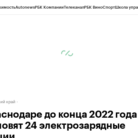
жимость
Autonews
РБК Компании
Телеканал
РБК Вино
Спорт
Школа упра
д
Стиль
Крипто
РБК Бизнес-среда
Дискуссионный клуб
Исследования
К
а контрагентов
Политика
Экономика
Бизнес
Технологии и медиа
Фина
ий край
аснодаре до конца 2022 года
новят 24 электрозарядные
ции