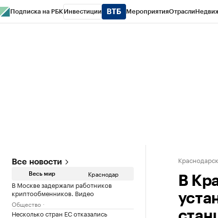
Подписка на РБК
Инвестиции
Мероприятия
Отрасли
Недви
РБК Курсы
РБК Life
Тренды
Визионеры
Национальные проекты
Горо
Газета
Спецпроекты СПб
Конференции СПб
Спецпроекты
Проверк
Краснодарск
Все новости
Краснодар
Весь мир
В Кр
В Москве задержали работников
криптообменников. Видео
уста
Общество
Несколько стран ЕС отказались
стан