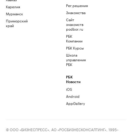
Рег.решения
Карелия
Знакомства
Мурманск
Сайт
Приморский
знакомств
край
podbor.ru
РБК
Компании
РБК Курсы
Школа
управления
РБК
РБК
Новости
iOS
Android
AppGallery
© ООО «БИЗНЕСПРЕСС», АО «РОСБИЗНЕСКОНСАЛТИНГ», 1995–