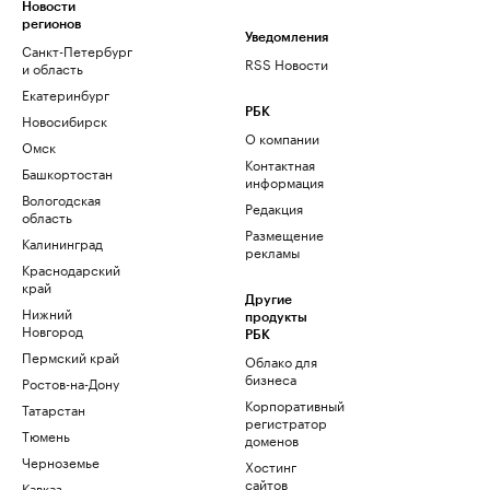
Новости
регионов
Уведомления
Санкт-Петербург
RSS Новости
и область
Екатеринбург
РБК
Новосибирск
О компании
Омск
Контактная
Башкортостан
информация
Вологодская
Редакция
область
Размещение
Калининград
рекламы
Краснодарский
край
Другие
Нижний
продукты
Новгород
РБК
Пермский край
Облако для
бизнеса
Ростов-на-Дону
Корпоративный
Татарстан
регистратор
Тюмень
доменов
Черноземье
Хостинг
сайтов
Кавказ