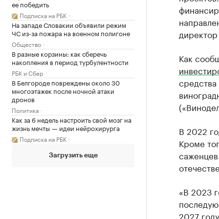
ее победить
финансир
Подписка на РБК
направле
На западе Словакии объявили режим
директор
ЧС из-за пожара на военном полигоне
Общество
В разные корзины: как сберечь
Как сообщ
накопления в период турбулентности
инвестир
РБК и Сбер
средства
В Белгороде повреждены около 30
многоэтажек после ночной атаки
виноградн
дронов
(«Винодел
Политика
Как за 6 недель настроить свой мозг на
жизнь мечты — идеи нейрохирурга
В 2022 го
Подписка на РБК
Кроме то
саженцев
Загрузить еще
отечестве
«В 2023 г
последующ
2027 год