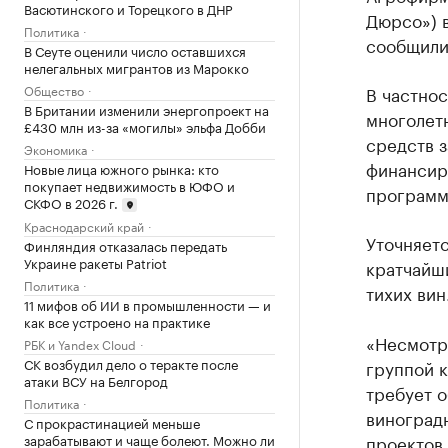
Васютинского и Торецкого в ДНР
Дюрсо») в
Политика
сообщили
В Сеуте оценили число оставшихся
нелегальных мигрантов из Марокко
Общество
В частнос
В Британии изменили энергопроект на
многолет
£430 млн из-за «могилы» эльфа Добби
средств 
Экономика
финансиро
Новые лица южного рынка: кто
покупает недвижимость в ЮФО и
программ
СКФО в 2026 г.
Краснодарский край
Уточняетс
Финляндия отказалась передать
Украине ракеты Patriot
кратчайш
Политика
тихих вин
11 мифов об ИИ в промышленности — и
как все устроено на практике
«Несмотр
РБК и Yandex Cloud
СК возбудил дело о теракте после
группой 
атаки ВСУ на Белгород
требует о
Политика
виноград
С прокрастинацией меньше
проектов.
зарабатывают и чаще болеют. Можно ли