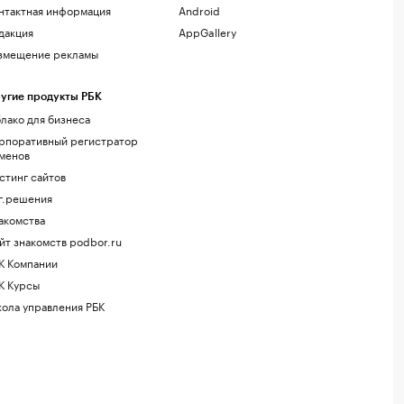
нтактная информация
Android
дакция
AppGallery
змещение рекламы
угие продукты РБК
лако для бизнеса
рпоративный регистратор
менов
стинг сайтов
г.решения
акомства
йт знакомств podbor.ru
К Компании
К Курсы
ола управления РБК