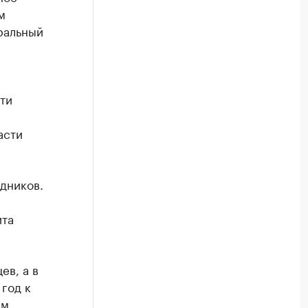
м
ральный
ти
асти
дников.
ита
ев, а в
год к
ем