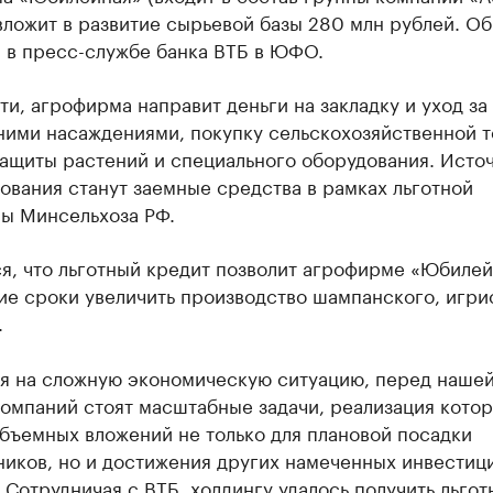
ложит в развитие сырьевой базы 280 млн рублей. Об
 в пресс-службе банка ВТБ в ЮФО.
ти, агрофирма направит деньги на закладку и уход за
ними насаждениями, покупку сельскохозяйственной т
защиты растений и специального оборудования. Исто
вания станут заемные средства в рамках льготной
ы Минсельхоза РФ.
я, что льготный кредит позволит агрофирме «Юбилей
ие сроки увеличить производство шампанского, игри
.
я на сложную экономическую ситуацию, перед наше
компаний стоят масштабные задачи, реализация кото
бъемных вложений не только для плановой посадки
ников, но и достижения других намеченных инвестиц
 Сотрудничая с ВТБ, холдингу удалось получить льгот