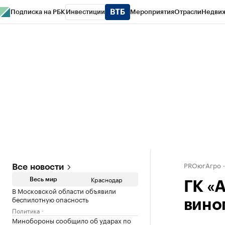
Подписка на РБК
Инвестиции
Мероприятия
Отрасли
Недви
РБК Курсы
РБК Life
Тренды
Визионеры
Национальные проекты
Горо
Газета
Спецпроекты СПб
Конференции СПб
Спецпроекты
Проверк
PROюгАгро
Все новости
Краснодар
Весь мир
ГК «
В Московской области объявили
беспилотную опасность
вино
Политика
Минобороны сообщило об ударах по