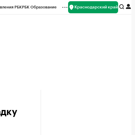
Краснодарский край
вления РБК
РБК Образование
редитные рейтинги
Франшизы
нсы
Рынок наличной валюты
адку