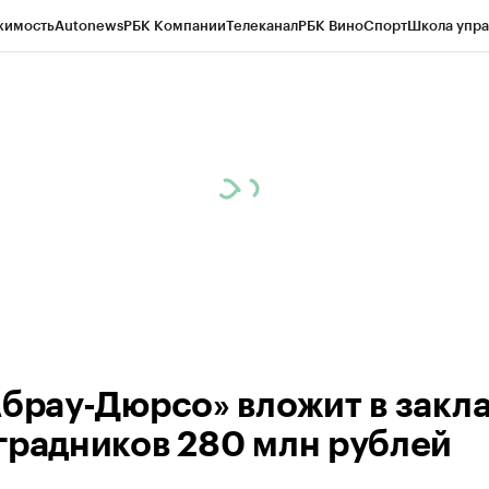
жимость
Autonews
РБК Компании
Телеканал
РБК Вино
Спорт
Школа упра
д
Стиль
Крипто
РБК Бизнес-среда
Дискуссионный клуб
Исследования
К
а контрагентов
Политика
Экономика
Бизнес
Технологии и медиа
Фина
Абрау-Дюрсо» вложит в закл
градников 280 млн рублей