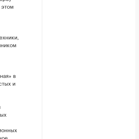
 этом
ехники,
чником
ная» в
стых и
й
рых
ионных
ное