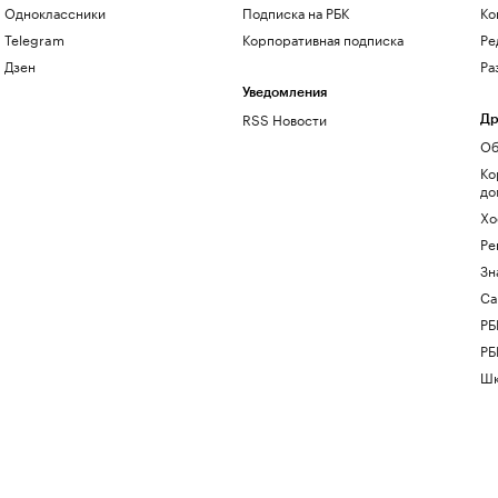
Одноклассники
Подписка на РБК
Ко
Telegram
Корпоративная подписка
Ре
Дзен
Ра
Уведомления
RSS Новости
Др
Об
Ко
до
Хо
Ре
Зн
Са
РБ
РБ
Шк