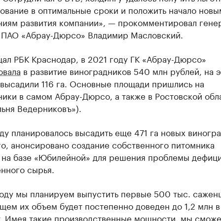
ование в оптимальные сроки и положить начало новы
ниям развития компании», — прокомментировал гене
 ПАО «Абрау-Дюрсо» Владимир Масловский.
ал РБК Краснодар, в 2021 году ГК «Абрау-Дюрсо»
овала
в развитие виноградников 540 млн рублей, на э
 высадили 116 га. Основные площади пришлись на
ики в самом Абрау-Дюрсо, а также в Ростовской обл
ьня Ведерниковъ»).
ду планировалось высадить еще 471 га новых виногра
го, анонсировано создание собственного питомника
 на базе «Юбилейной» для решения проблемы дефиц
нного сырья.
оду мы планируем выпустить первые 500 тыс. саженц
ем их объем будет постепенно доведен до 1,2 млн в 
у. Имея такие производственные мощности, мы смож