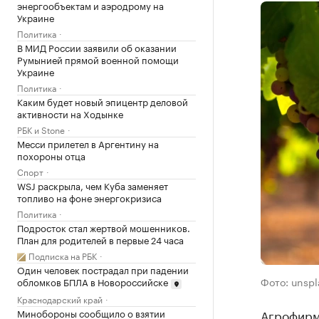
энергообъектам и аэродрому на
Украине
Политика
В МИД России заявили об оказании
Румынией прямой военной помощи
Украине
Политика
Каким будет новый эпицентр деловой
активности на Ходынке
РБК и Stone
Месси прилетел в Аргентину на
похороны отца
Спорт
WSJ раскрыла, чем Куба заменяет
топливо на фоне энергокризиса
Политика
Подросток стал жертвой мошенников.
План для родителей в первые 24 часа
Подписка на РБК
Один человек пострадал при падении
Фото: unsp
обломков БПЛА в Новороссийске
Краснодарский край
Минобороны сообщило о взятии
Агрофирм