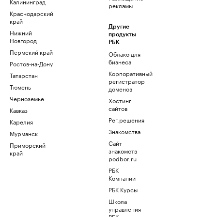
Калининград
рекламы
Краснодарский
край
Другие
Нижний
продукты
Новгород
РБК
Пермский край
Облако для
бизнеса
Ростов-на-Дону
Корпоративный
Татарстан
регистратор
Тюмень
доменов
Черноземье
Хостинг
сайтов
Кавказ
Рег.решения
Карелия
Знакомства
Мурманск
Сайт
Приморский
знакомств
край
podbor.ru
РБК
Компании
РБК Курсы
Школа
управления
РБК