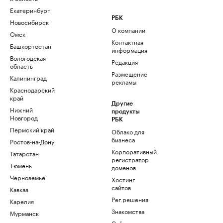
Екатеринбург
РБК
Новосибирск
О компании
Омск
Контактная
Башкортостан
информация
Вологодская
Редакция
область
Размещение
Калининград
рекламы
Краснодарский
край
Другие
Нижний
продукты
Новгород
РБК
Пермский край
Облако для
бизнеса
Ростов-на-Дону
Корпоративный
Татарстан
регистратор
Тюмень
доменов
Черноземье
Хостинг
сайтов
Кавказ
Рег.решения
Карелия
Знакомства
Мурманск
Сайт