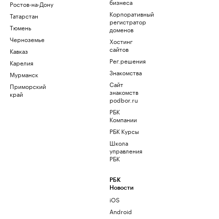
бизнеса
Ростов-на-Дону
Корпоративный
Татарстан
регистратор
Тюмень
доменов
Черноземье
Хостинг
сайтов
Кавказ
Рег.решения
Карелия
Знакомства
Мурманск
Сайт
Приморский
знакомств
край
podbor.ru
РБК
Компании
РБК Курсы
Школа
управления
РБК
РБК
Новости
iOS
Android