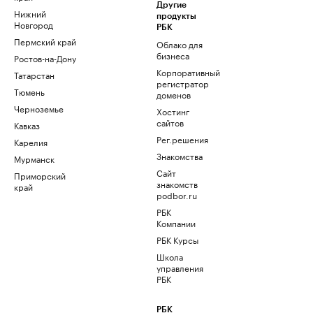
Другие
Нижний
продукты
Новгород
РБК
Пермский край
Облако для
бизнеса
Ростов-на-Дону
Корпоративный
Татарстан
регистратор
Тюмень
доменов
Черноземье
Хостинг
сайтов
Кавказ
Рег.решения
Карелия
Знакомства
Мурманск
Сайт
Приморский
знакомств
край
podbor.ru
РБК
Компании
РБК Курсы
Школа
управления
РБК
РБК