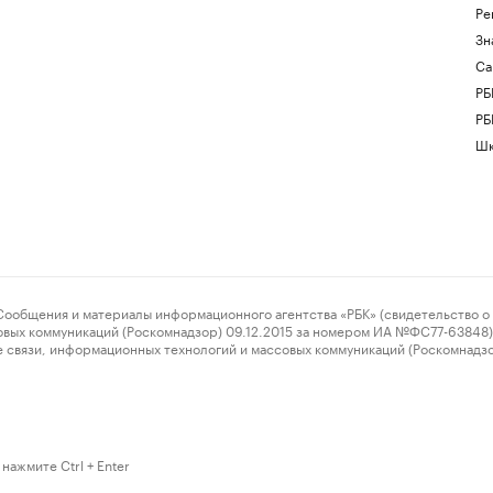
Ре
Зн
Са
РБ
РБ
Шк
ения и материалы информационного агентства «РБК» (свидетельство о 
овых коммуникаций (Роскомнадзор) 09.12.2015 за номером ИА №ФС77-63848) 
 связи, информационных технологий и массовых коммуникаций (Роскомнадз
нажмите Ctrl + Enter