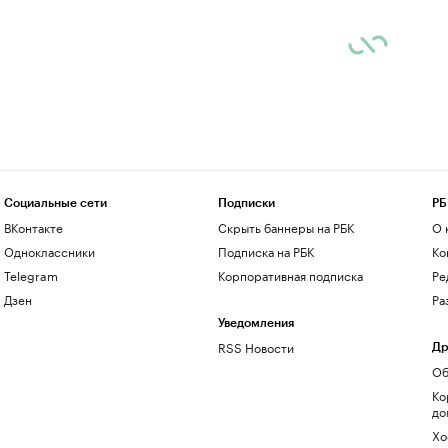
Социальные сети
Подписки
РБ
ВКонтакте
Скрыть баннеры на РБК
О 
Одноклассники
Подписка на РБК
Ко
Telegram
Корпоративная подписка
Ре
Дзен
Ра
Уведомления
RSS Новости
Др
Об
Ко
до
Хо