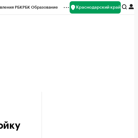
Краснодарский край
вления РБК
РБК Образование
редитные рейтинги
Франшизы
нсы
Рынок наличной валюты
ойку