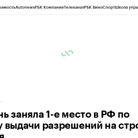
жимость
Autonews
РБК Компании
Телеканал
РБК Вино
Спорт
Школа упра
д
Стиль
Крипто
РБК Бизнес-среда
Дискуссионный клуб
Исследования
К
а контрагентов
Политика
Экономика
Бизнес
Технологии и медиа
Фина
ь заняла 1-е место в РФ по
у выдачи разрешений на стр
я