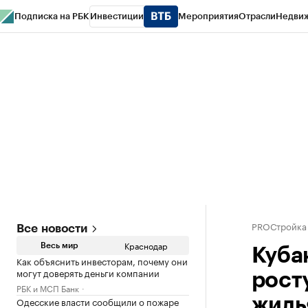
Подписка на РБК
Инвестиции
Мероприятия
Отрасли
Недви
РБК Курсы
РБК Life
Тренды
Визионеры
Национальные проекты
Горо
Газета
Спецпроекты СПб
Конференции СПб
Спецпроекты
Проверк
PROСтройка
Все новости
Краснодар
Весь мир
Кубан
Как объяснить инвесторам, почему они
могут доверять деньги компании
рост
РБК и МСП Банк
Одесские власти сообщили о пожаре
жиль