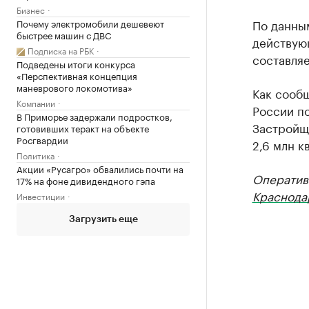
Бизнес
По данны
Почему электромобили дешевеют
быстрее машин с ДВС
действую
Подписка на РБК
составляе
Подведены итоги конкурса
«Перспективная концепция
маневрового локомотива»
Как сообщ
Компании
России по
В Приморье задержали подростков,
Застройщи
готовивших теракт на объекте
Росгвардии
2,6 млн к
Политика
Акции «Русагро» обвалились почти на
Оператив
17% на фоне дивидендного гэпа
Краснода
Инвестиции
Загрузить еще