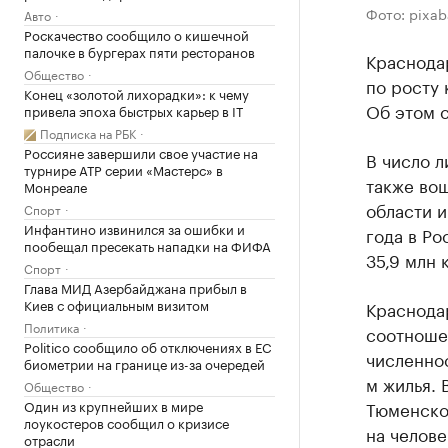
Фото: pixa
Авто
Роскачество сообщило о кишечной
палочке в бургерах пяти ресторанов
Краснодар
Общество
по росту 
Конец «золотой лихорадки»: к чему
Об этом 
привела эпоха быстрых карьер в IT
Подписка на РБК
Россияне завершили свое участие на
В число 
турнире ATP серии «Мастерс» в
также вош
Монреале
области и
Спорт
Инфантино извинился за ошибки и
года в Р
пообещал пресекать нападки на ФИФА
35,9 млн 
Спорт
Глава МИД Азербайджана прибыл в
Киев с официальным визитом
Краснодар
Политика
соотноше
Politico сообщило об отключениях в ЕС
численнос
биометрии на границе из-за очередей
м жилья. 
Общество
Один из крупнейших в мире
Тюменской
лоукостеров сообщил о кризисе
на челове
отрасли