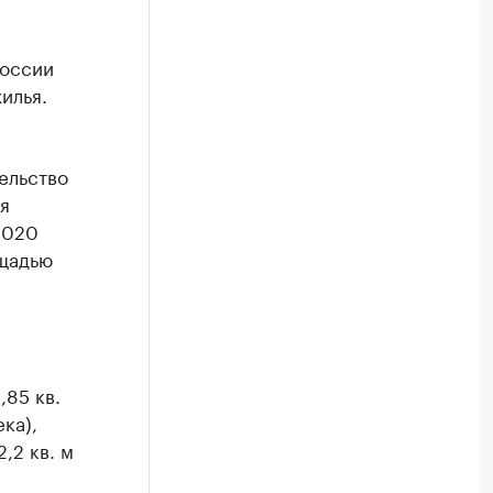
России
илья.
ельство
я
2020
ощадью
,85 кв.
ка),
,2 кв. м