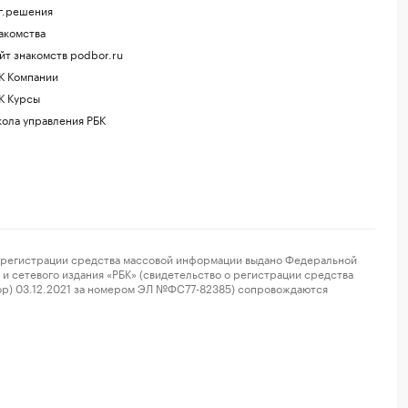
г.решения
акомства
йт знакомств podbor.ru
К Компании
К Курсы
ола управления РБК
регистрации средства массовой информации выдано Федеральной
и сетевого издания «РБК» (свидетельство о регистрации средства
ор) 03.12.2021 за номером ЭЛ №ФС77-82385) сопровождаются