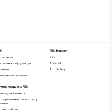
К
РБК Новости
компании
iOS
нтактная информация
Android
дакция
AppGallery
змещение рекламы
угие продукты РБК
лако для бизнеса
рпоративный регистратор
менов
стинг сайтов