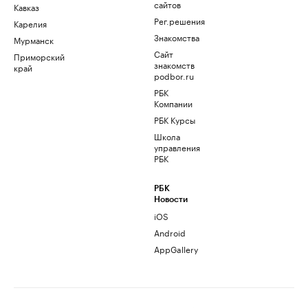
сайтов
Кавказ
Рег.решения
Карелия
Знакомства
Мурманск
Сайт
Приморский
знакомств
край
podbor.ru
РБК
Компании
РБК Курсы
Школа
управления
РБК
РБК
Новости
iOS
Android
AppGallery