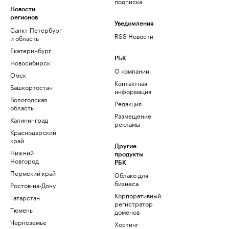
подписка
Новости
регионов
Уведомления
Санкт-Петербург
RSS Новости
и область
Екатеринбург
РБК
Новосибирск
О компании
Омск
Контактная
Башкортостан
информация
Вологодская
Редакция
область
Размещение
Калининград
рекламы
Краснодарский
край
Другие
Нижний
продукты
Новгород
РБК
Пермский край
Облако для
бизнеса
Ростов-на-Дону
Корпоративный
Татарстан
регистратор
Тюмень
доменов
Черноземье
Хостинг